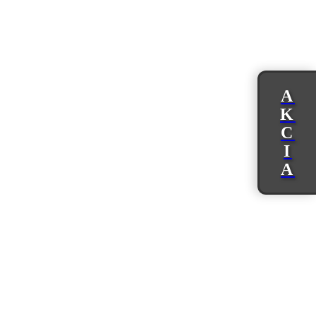
A
K
C
I
A