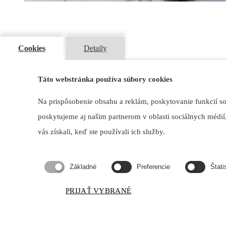
Cookies
Detaily
Kontakt
Odborárska 1270/3, 831 02 Bratislava
Táto webstránka používa súbory cookies
maxdetail@maxdetail.sk
+421 903 966 980
Na prispôsobenie obsahu a reklám, poskytovanie funkcií s
poskytujeme aj našim partnerom v oblasti sociálnych médií,
vás získali, keď ste používali ich služby.
Krbové kachle Sumo - Rika
Základné
Preferencie
Štati
Domov
Sumo-Rika | Krbové kachle
PRIJAŤ VYBRANÉ