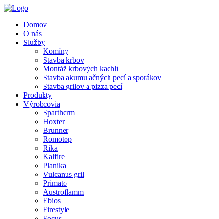
Domov
O nás
Služby
Komíny
Stavba krbov
Montáž krbových kachlí
Stavba akumulačných pecí a sporákov
Stavba grilov a pizza pecí
Produkty
Výrobcovia
Spartherm
Hoxter
Brunner
Romotop
Rika
Kalfire
Planika
Vulcanus gril
Primato
Austroflamm
Ebios
Firestyle
Focus