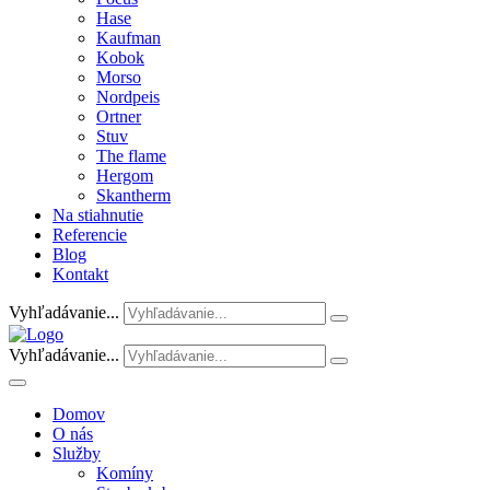
Hase
Kaufman
Kobok
Morso
Nordpeis
Ortner
Stuv
The flame
Hergom
Skantherm
Na stiahnutie
Referencie
Blog
Kontakt
Vyhľadávanie...
Vyhľadávanie...
Domov
O nás
Služby
Komíny