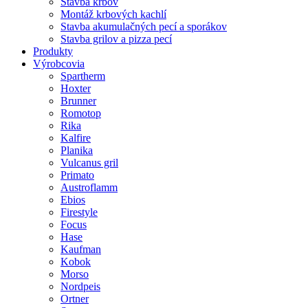
Stavba krbov
Montáž krbových kachlí
Stavba akumulačných pecí a sporákov
Stavba grilov a pizza pecí
Produkty
Výrobcovia
Spartherm
Hoxter
Brunner
Romotop
Rika
Kalfire
Planika
Vulcanus gril
Primato
Austroflamm
Ebios
Firestyle
Focus
Hase
Kaufman
Kobok
Morso
Nordpeis
Ortner