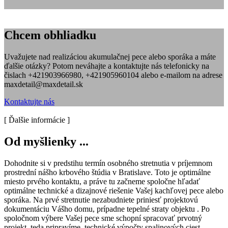
Chcem obhliadku
Uvažujete nad realizáciou akumulačnej pece alebo sporáka a máte
ďalšie otázky? Potom neváhajte a kontaktujte nás telefonicky na
čislach +421903966980, +421905960104 alebo e-mailom na adrese
maxdetail@maxdetail.sk
Kontaktujte nás
[ Ďalšie informácie ]
Od myšlienky ...
Dohodnite si v predstihu termín osobného stretnutia v príjemnom
prostrední nášho krbového štúdia v Bratislave. Toto je optimálne
miesto prvého kontaktu, a práve tu začneme spoločne hľadať
optimálne technické a dizajnové riešenie Vašej kachľovej pece alebo
sporáka. Na prvé stretnutie nezabudniete priniesť projektovú
dokumentáciu Vášho domu, prípadne tepelné straty objektu . Po
spoločnom výbere Vašej pece sme schopní spracovať prvotný
projekt, teda pripravíme technické výpočty spalinových ciest,