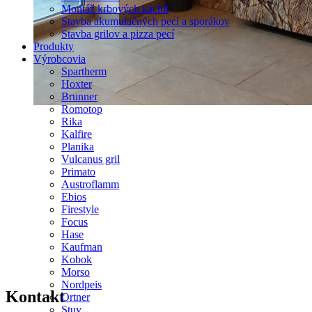
Montáž krbových kachlí
Stavba akumulačných pecí a sporákov
Stavba grilov a pizza pecí
Produkty
Výrobcovia
Spartherm
Hoxter
Brunner
Romotop
Rika
Kalfire
Planika
Vulcanus gril
Primato
Austroflamm
Ebios
Firestyle
Focus
Hase
Kaufman
Kobok
Morso
Nordpeis
Kontakt
Ortner
Stuv