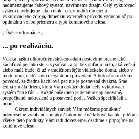
nadimenzujeme ťahový systém, navrhneme dizajn. Celý vykurovací
systém navrhujeme ako celok, cez vhodnú dimenziu
vykurovacieho zdroja, dimenziu externého prívodu vzduchu až po
optimálnu voľbu priemeru a typu komínového telesa.
[ Ďalšie informácie ]
... po realizáciu.
Vďaka našim dlhoročným skúsenostiam postavíme presne takú
kachľovú pec ako ste si vysnívali, a to bez ohľadu na to, aká veľká
alebo malá bude, či už v tradičnom štýle vidieckeho domu, alebo v
modernom, nadčasovo elegantnom prevedení. S hrdosťou môžeme
povedať, že žiadna kachľová pec nie je postavená dvakrát. Sme
jedna z mála firiem, ktorá Vám dokáže dodať celý vykurovací
systém "na kľúč". Každé naše dielo je detailne naplánované,
prepočítané, nakreslené a postavené podľa Vašich špecifikácií a
prianí.
Okrem individálnych stavieb Vám môžeme ponúknuť
priemyselne vyrábané sporáky či akumulačné krbové kachle, pričom
všetky tieto produkty Vám radi dovezieme, osadíme a pripojíme na
komínové teleso.