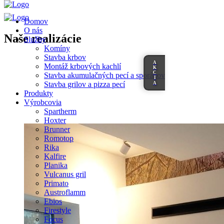
Domov
O nás
Naše realizácie
Služby
Komíny
Stavba krbov
A
Montáž krbových kachlí
K
C
Stavba akumulačných pecí a sporákov
I
A
Stavba grilov a pizza pecí
Produkty
Výrobcovia
Spartherm
Hoxter
Brunner
Romotop
Rika
Kalfire
Planika
Vulcanus gril
Primato
Austroflamm
Ebios
Firestyle
Focus