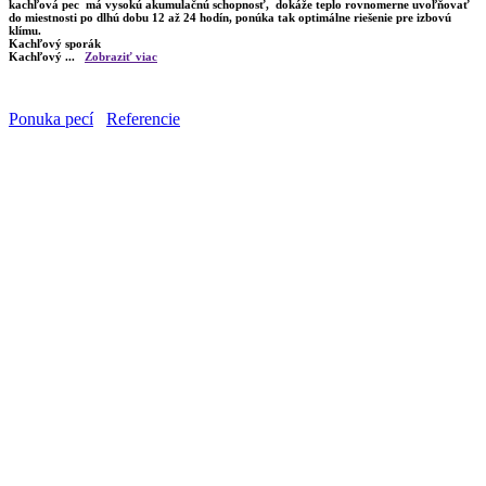
kachľová pec má vysokú akumulačnú schopnosť, dokáže teplo rovnomerne uvoľňovať
do miestnosti po dlhú dobu 12 až 24 hodín, ponúka tak optimálne riešenie pre izbovú
klímu.
Kachľový sporák
Kachľový
...
Zobraziť viac
Ponuka pecí
Referencie