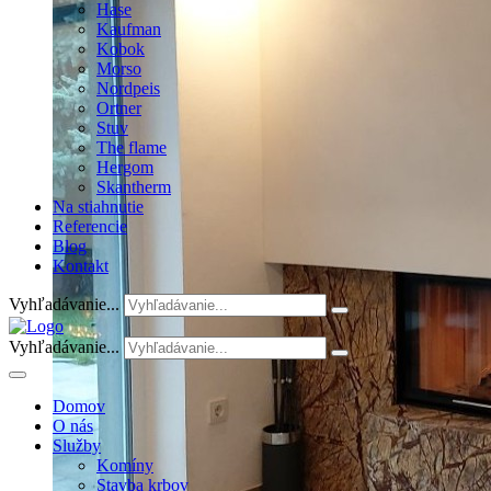
Hase
Kaufman
Kobok
Morso
Nordpeis
Ortner
Stuv
The flame
Hergom
Skantherm
Na stiahnutie
Referencie
Blog
Kontakt
Vyhľadávanie...
Vyhľadávanie...
Domov
O nás
Služby
Komíny
Stavba krbov