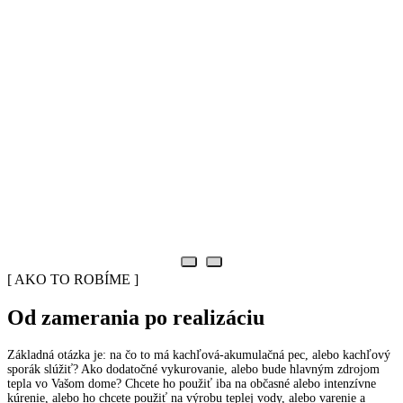
[ AKO TO ROBÍME ]
Od zamerania po realizáciu
Základná otázka je: na čo to má kachľová-akumulačná pec, alebo kachľový
sporák slúžiť? Ako dodatočné vykurovanie, alebo bude hlavným zdrojom
tepla vo Vašom dome? Chcete ho použiť iba na občasné alebo intenzívne
kúrenie, alebo ho chcete použiť na výrobu teplej vody, alebo varenie a