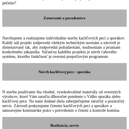
pečenie?
Zameranie a poradenstvo
Navrhujeme a realizujeme individuálne stavby kachľových pecí a sporákov.
Každý náš projekt zodpovedá všetkým technickým normám a zároveň je
dimenzovaný tak, aby zodpovedal požiadavkám, možnostiam a prianiam
konkrétneho zákazníka. Súčasťou každého projektu je návrh ťahového
systému, ktorého funkčnosť je overená prepočtovým programom.
Návrh kachľovej pece - sporáka
N stavbu používame iba vhodné, vysokokvalitné materiály od overených
výrobcov, ktoré Vám zaručia dlhoročné potešenie z Vášho sporáka alebo
kachľovej pece. Na nami dodané diela zabezpečujeme záručný a pozáručný
servis. Zároveň poskytujeme čistenie kachľových peci a sporákov a
samozrejme kominárske práce s potvrdením o čistení a kontrole komína.
Realizácia, servis