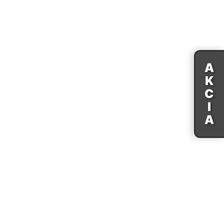
A
K
C
I
A