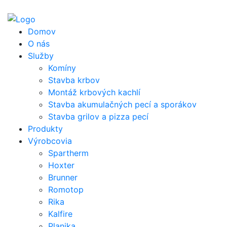
Domov
O nás
Služby
Komíny
Stavba krbov
Montáž krbových kachlí
Stavba akumulačných pecí a sporákov
Stavba grilov a pizza pecí
Produkty
Výrobcovia
Spartherm
Hoxter
Brunner
Romotop
Rika
Kalfire
Planika