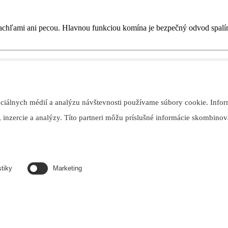
hľami ani pecou. Hlavnou funkciou komína je bezpečný odvod spalín 
ociálnych médií a analýzu návštevnosti používame súbory cookie. Infor
ckého domu bude pre Vás vhodnou alternatívou akumulačná kachľová p
 inzercie a analýzy. Títo partneri môžu príslušné informácie skombinova
ý sporák na drevo je ideálnym viacúčelovým pomocníkom v kuchyni.
stiky
Marketing
ke zážitky priamo u Vás doma. Veď čo môže byť viac ako chutné jedlo p
adu, altánok, krytú terasu kde by ste gril - pizza pec mohli postaviť, n