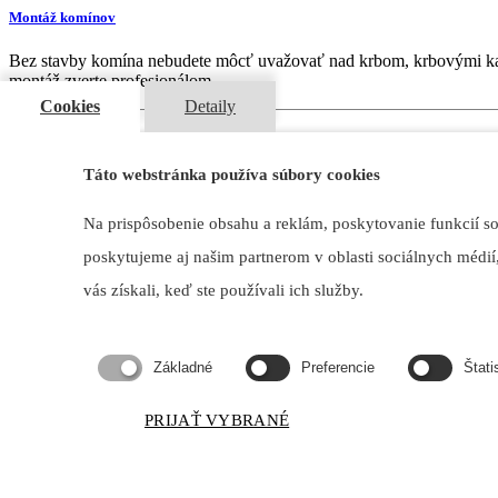
Montáž komínov
Bez stavby komína nebudete môcť uvažovať nad krbom, krbovými kac
montáž zverte profesionálom.
Cookies
Detaily
Táto webstránka používa súbory cookies
Stavba akumulačných pecí a sporákov
Na prispôsobenie obsahu a reklám, poskytovanie funkcií s
Ak hľadáte vhodnú alternatívu vykurovania do Vášho nízkoenergeti
poskytujeme aj našim partnerom v oblasti sociálnych médií,
postupne uvoľňované do priestoru po dobu 12 až 24hodín. Kachľov
vás získali, keď ste používali ich služby.
Základné
Preferencie
Štati
Stavba grilov a pizza pecí
Horiaci oheň môže prinášať teplo, príjemnú atmosféru, ale aj gurmáns
PRIJAŤ VYBRANÉ
rodiny, alebo Vašimi priateľmi. Páči sa Vám táto myšlienka? Máte záhr
[ ako to robíme ]