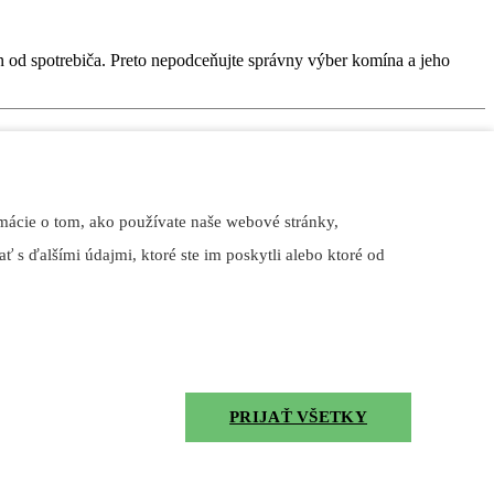
od spotrebiča. Preto nepodceňujte správny výber komína a jeho
mácie o tom, ako používate naše webové stránky,
ec. Ponúka Vám krásny pohľad na oheň a zdravé sálavé teplo
ť s ďalšími údajmi, ktoré ste im poskytli alebo ktoré od
ripravené na grile, alebo v pizza peci ktoré si vychutnáte v kruhu
PRIJAŤ VŠETKY
eváhajte a pripojte sa k milovníkom grilovania.