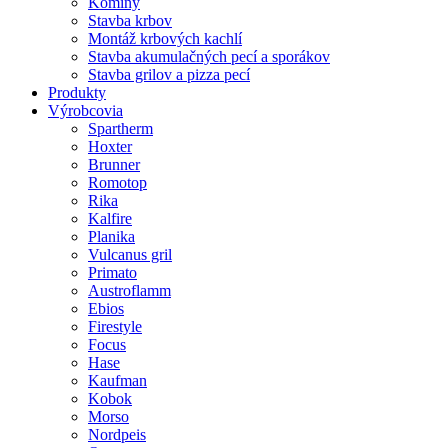
Komíny
Stavba krbov
Montáž krbových kachlí
Stavba akumulačných pecí a sporákov
Stavba grilov a pizza pecí
Produkty
Výrobcovia
Spartherm
Hoxter
Brunner
Romotop
Rika
Kalfire
Planika
Vulcanus gril
Primato
Austroflamm
Ebios
Firestyle
Focus
Hase
Kaufman
Kobok
Morso
Nordpeis