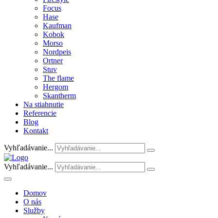
Focus
Hase
Kaufman
Kobok
Morso
Nordpeis
Ortner
Stuv
The flame
Hergom
Skantherm
Na stiahnutie
Referencie
Blog
Kontakt
Vyhľadávanie...
Vyhľadávanie...
Domov
O nás
Služby