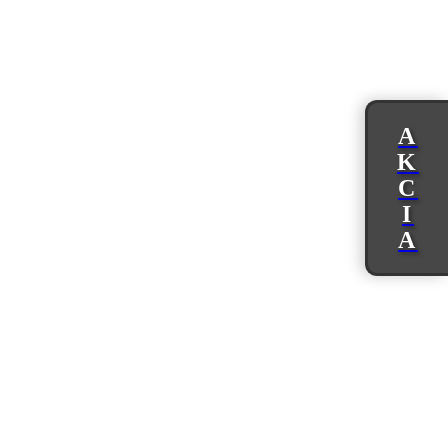
A
K
C
I
A