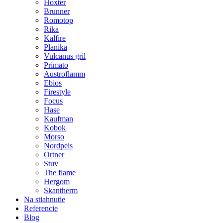
Hoxter
Brunner
Romotop
Rika
Kalfire
Planika
Vulcanus gril
Primato
Austroflamm
Ebios
Firestyle
Focus
Hase
Kaufman
Kobok
Morso
Nordpeis
Ortner
Stuv
The flame
Hergom
Skantherm
Na stiahnutie
Referencie
Blog