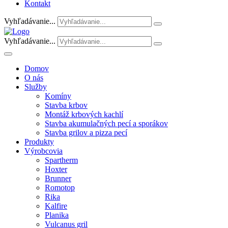
Kontakt
Vyhľadávanie...
Vyhľadávanie...
Domov
O nás
Služby
Komíny
Stavba krbov
Montáž krbových kachlí
Stavba akumulačných pecí a sporákov
Stavba grilov a pizza pecí
Produkty
Výrobcovia
Spartherm
Hoxter
Brunner
Romotop
Rika
Kalfire
Planika
Vulcanus gril