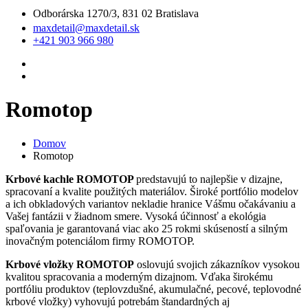
Odborárska 1270/3, 831 02 Bratislava
maxdetail@maxdetail.sk
+421 903 966 980
Romotop
Domov
Romotop
Krbové kachle
ROMOTOP
predstavujú to najlepšie v dizajne,
spracovaní a kvalite použitých materiálov. Široké portfólio modelov
a ich obkladových variantov nekladie hranice Vášmu očakávaniu a
Vašej fantázii v žiadnom smere. Vysoká účinnosť a ekológia
spaľovania je garantovaná viac ako 25 rokmi skúseností a silným
inovačným potenciálom firmy ROMOTOP.
Krbové vložky ROMOTOP
oslovujú svojich zákazníkov vysokou
kvalitou spracovania a moderným dizajnom. Vďaka širokému
portfóliu produktov (teplovzdušné, akumulačné, pecové, teplovodné
krbové vložky) vyhovujú potrebám štandardných aj