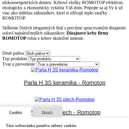
nízkoenergetických domov. Krbové vložky ROMOTOP efektívne,
ekologicky a ekonomicky vykúria Váš dom. Pripojte sa aj Vy k už
viac ako miliónu zákazníkov, ktorí si užívajú teplo značky
ROMOTOP.
Skĺbenie čistých elegantných línií s precízne spracovaným dizajnom
osloví najnáročnejších zákazníkov.
Dizajnové krby firmy
ROMOTOP
robia z krbov skutočné umenie.
Druh paliva
Typ produktu
Tvar a prevedenie
Parla H 3S keramika - Romotop
Parla H 3S plech - Romotop
Cookies
Detaily
Táto webstránka používa súbory cookies