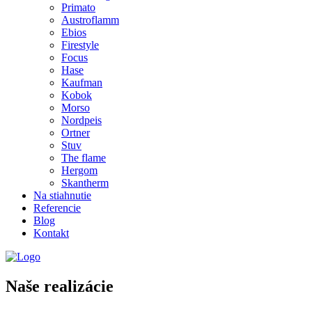
Primato
Austroflamm
Ebios
Firestyle
Focus
Hase
Kaufman
Kobok
Morso
Nordpeis
Ortner
Stuv
The flame
Hergom
Skantherm
Na stiahnutie
Referencie
Blog
Kontakt
Naše realizácie