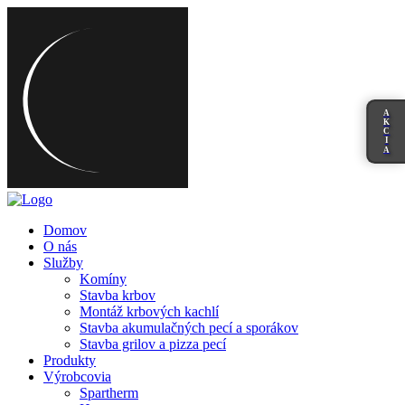
A
K
C
I
A
Domov
O nás
Služby
Komíny
Stavba krbov
Montáž krbových kachlí
Stavba akumulačných pecí a sporákov
Stavba grilov a pizza pecí
Produkty
Výrobcovia
Spartherm