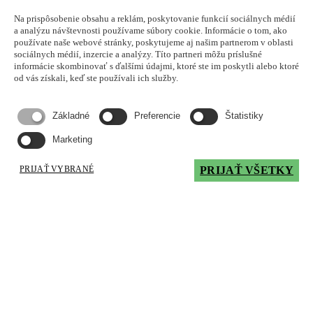
Na prispôsobenie obsahu a reklám, poskytovanie funkcií sociálnych médií
Parla T 3S kameň - Romotop
a analýzu návštevnosti používame súbory cookie. Informácie o tom, ako
používate naše webové stránky, poskytujeme aj našim partnerom v oblasti
sociálnych médií, inzercie a analýzy. Títo partneri môžu príslušné
informácie skombinovať s ďalšími údajmi, ktoré ste im poskytli alebo ktoré
od vás získali, keď ste používali ich služby.
Parla T 3S keramika - Romotop
Základné
Preferencie
Štatistiky
Marketing
PRIJAŤ VYBRANÉ
PRIJAŤ VŠETKY
Parla T 3S plech - Romotop
Stromboli GT plech - Romotop