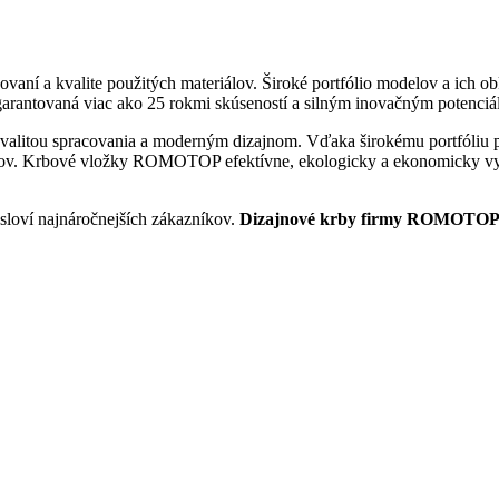
acovaní a kvalite použitých materiálov. Široké portfólio modelov a ich
e garantovaná viac ako 25 rokmi skúseností a silným inovačným pote
valitou spracovania a moderným dizajnom. Vďaka širokému portfóliu 
ov. Krbové vložky ROMOTOP efektívne, ekologicky a ekonomicky vykúr
osloví najnáročnejších zákazníkov.
Dizajnové krby firmy ROMOTO