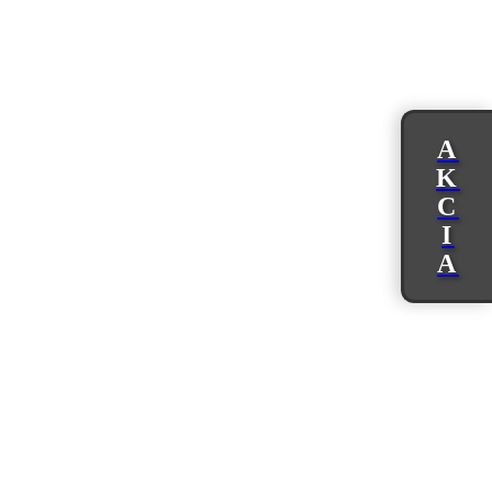
A
K
C
I
A