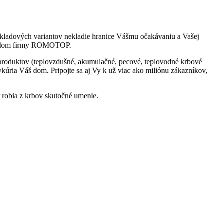
 obkladových variantov nekladie hranice Vášmu očakávaniu a Vašej
nciálom firmy ROMOTOP.
produktov (teplovzdušné, akumulačné, pecové, teplovodné krbové
ia Váš dom. Pripojte sa aj Vy k už viac ako miliónu zákazníkov,
P
robia z krbov skutočné umenie.