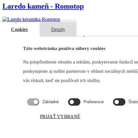
Laredo kameň - Romotop
ZISTIŤ VIAC
Cookies
Detaily
Laredo keramika - Romotop
Táto webstránka používa súbory cookies
ZISTIŤ VIAC
Na prispôsobenie obsahu a reklám, poskytovanie funkcií s
Evora T plech - Romotop
poskytujeme aj našim partnerom v oblasti sociálnych médií,
vás získali, keď ste používali ich služby.
ZISTIŤ VIAC
Evora T kameň - Romotop
Základné
Preferencie
Štati
PRIJAŤ VYBRANÉ
ZISTIŤ VIAC
Evora T keramika - Romotop