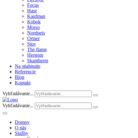
Focus
Hase
Kaufman
Kobok
Morso
Nordpeis
Ortner
Stuv
The flame
Hergom
Skantherm
Na stiahnutie
Referencie
Blog
Kontakt
Vyhľadávanie...
Vyhľadávanie...
Domov
O nás
Služby