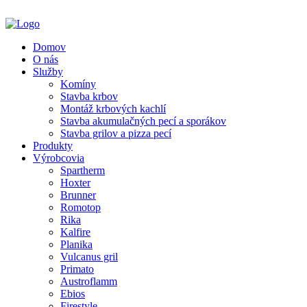
Domov
O nás
Služby
Komíny
Stavba krbov
Montáž krbových kachlí
Stavba akumulačných pecí a sporákov
Stavba grilov a pizza pecí
Produkty
Výrobcovia
Spartherm
Hoxter
Brunner
Romotop
Rika
Kalfire
Planika
Vulcanus gril
Primato
Austroflamm
Ebios
Firestyle