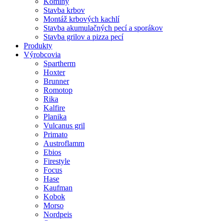
Komíny
Stavba krbov
Montáž krbových kachlí
Stavba akumulačných pecí a sporákov
Stavba grilov a pizza pecí
Produkty
Výrobcovia
Spartherm
Hoxter
Brunner
Romotop
Rika
Kalfire
Planika
Vulcanus gril
Primato
Austroflamm
Ebios
Firestyle
Focus
Hase
Kaufman
Kobok
Morso
Nordpeis