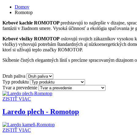
Domov
Romotop
Krbové kachle
ROMOTOP
predstavujú to najlepšie v dizajne, spr
fantázii v žiadnom smere. Vysoká účinnosť a ekológia spaľovania j
Krbové vložky ROMOTOP
oslovujú svojich zákazníkov vysokou k
vložky) vyhovujú potrebám štandardných aj nízkoenergetických dom
ktorí si užívajú teplo značky ROMOTOP.
Skĺbenie čistých elegantných línií s precízne spracovaným dizajnom 
Druh paliva
Typ produktu
Tvar a prevedenie
ZISTIŤ VIAC
Laredo plech - Romotop
ZISTIŤ VIAC