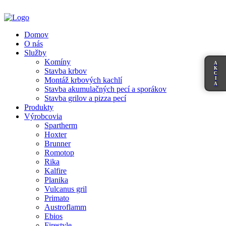
Domov
O nás
Služby
Komíny
A
K
Stavba krbov
C
I
Montáž krbových kachlí
A
Stavba akumulačných pecí a sporákov
Stavba grilov a pizza pecí
Produkty
Výrobcovia
Spartherm
Hoxter
Brunner
Romotop
Rika
Kalfire
Planika
Vulcanus gril
Primato
Austroflamm
Ebios
Firestyle