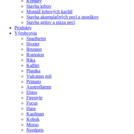
Komíny
Stavba krbov
Montáž krbových kachlí
Stavba akumulačných pecí a sporákov
Stavba grilov a pizza pecí
Produkty
Výrobcovia
Spartherm
Hoxter
Brunner
Romotop
Rika
Kalfire
Planika
Vulcanus gril
Primato
Austroflamm
Ebios
Firestyle
Focus
Hase
Kaufman
Kobok
Morso
Nordpeis