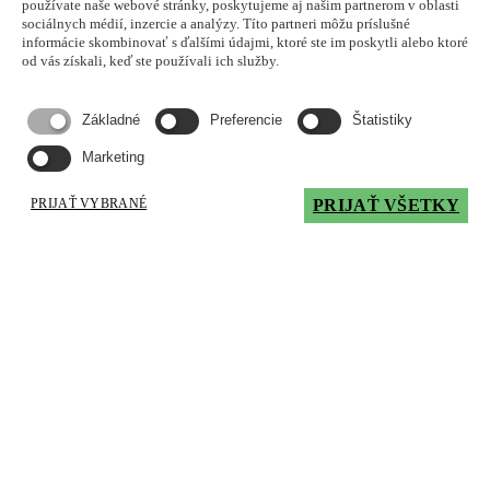
Kalfire
používate naše webové stránky, poskytujeme aj našim partnerom v oblasti
sociálnych médií, inzercie a analýzy. Títo partneri môžu príslušné
informácie skombinovať s ďalšími údajmi, ktoré ste im poskytli alebo ktoré
od vás získali, keď ste používali ich služby.
Domov
GP110-55C-Kalfire | Krbové vložky
Základné
Preferencie
Štatistiky
Marketing
PRIJAŤ VYBRANÉ
PRIJAŤ VŠETKY
GP110-55C - Kalfire
8506.00
€
s DPH
Typ horáku:
Prestige-horák
Druh plynu:
zemný plyn G20 / propán G30
Šírka presklenia:
1100 mm
Bočné presklenie:
364 mm
Výška presklenia:
550 mm
Príruba spalín:
ø 130/200 mm
Hmotnosť:
145 kg
(priemerná hmotnosť - v závislosti od vnútornej výstelky)
Regulovaný výkon (zemný plyn G20):
6,0 - 8,9 kW