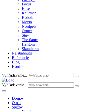
Focus
Hase
Kaufman
Kobok
Morso
Nordpeis
Ortner
Stuv
The flame
Hergom
Skantherm
Na stiahnutie
Referencie
Blog
Kontakt
Vyhľadávanie...
Vyhľadávanie...
Domov
O nás
Služby