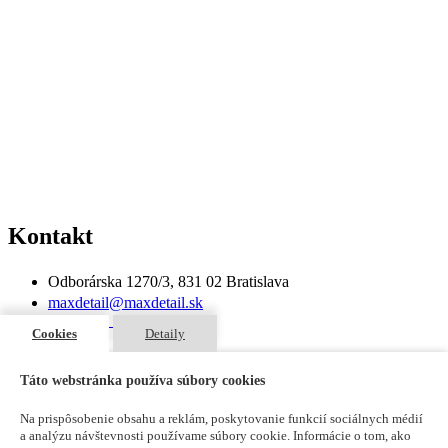
Kontakt
Odborárska 1270/3, 831 02 Bratislava
maxdetail@maxdetail.sk
+421 903 966 980
Cookies
Detaily
Táto webstránka používa súbory cookies
Krbové vložky GP110-55C -
Na prispôsobenie obsahu a reklám, poskytovanie funkcií sociálnych médií
a analýzu návštevnosti používame súbory cookie. Informácie o tom, ako