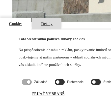
Cookies
Detaily
Kontakt
Táto webstránka používa súbory cookies
Odborárska 1270/3, 831 02 Bratislava
maxdetail@maxdetail.sk
Na prispôsobenie obsahu a reklám, poskytovanie funkcií s
+421 903 966 980
poskytujeme aj našim partnerom v oblasti sociálnych médií,
vás získali, keď ste používali ich služby.
Biokrby Forma 800/1000 FLA4 7
Základné
Preferencie
Štati
Domov
Forma 800/1000 FLA4 790,790+/990,990+-Planika | Otvorené
PRIJAŤ VYBRANÉ