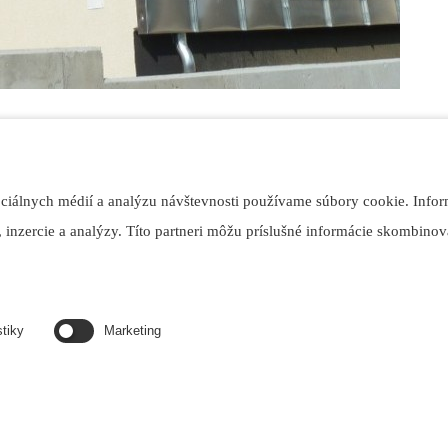
ociálnych médií a analýzu návštevnosti používame súbory cookie. Infor
 inzercie a analýzy. Títo partneri môžu príslušné informácie skombinova
90,790+/990,990+ - Planika
stiky
Marketing
 ohnisko