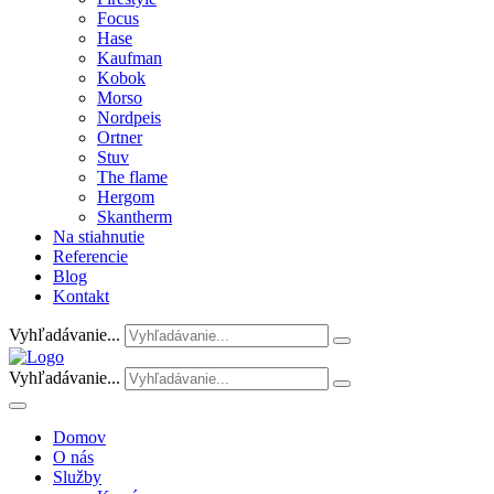
Focus
Hase
Kaufman
Kobok
Morso
Nordpeis
Ortner
Stuv
The flame
Hergom
Skantherm
Na stiahnutie
Referencie
Blog
Kontakt
Vyhľadávanie...
Vyhľadávanie...
Domov
O nás
Služby