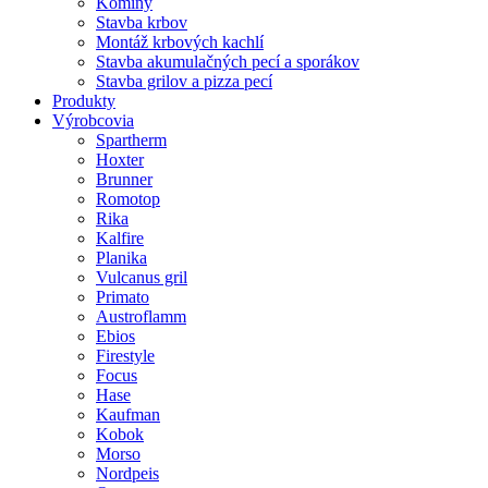
Komíny
Stavba krbov
Montáž krbových kachlí
Stavba akumulačných pecí a sporákov
Stavba grilov a pizza pecí
Produkty
Výrobcovia
Spartherm
Hoxter
Brunner
Romotop
Rika
Kalfire
Planika
Vulcanus gril
Primato
Austroflamm
Ebios
Firestyle
Focus
Hase
Kaufman
Kobok
Morso
Nordpeis