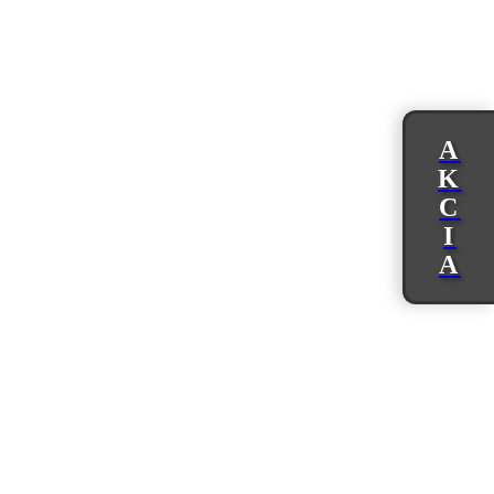
A
K
C
I
A