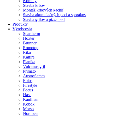
Komíny
Stavba krbov
Montáž krbových kachlí
Stavba akumulačných pecí a sporákov
Stavba grilov a pizza pecí
Produkty
Výrobcovia
Spartherm
Hoxter
Brunner
Romotop
Rika
Kalfire
Planika
Vulcanus gril
Primato
Austroflamm
Ebios
Firestyle
Focus
Hase
Kaufman
Kobok
Morso
Nordpeis