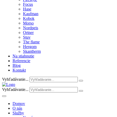
Focus
Hase
Kaufman
Kobok
Morso
Nordpeis
Ortner
Stuv
The flame
Hergom
Skantherm
Na stiahnutie
Referencie
Blog
Kontakt
Vyhľadávanie...
Vyhľadávanie...
Domov
O nás
Služby