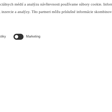
ociálnych médií a analýzu návštevnosti používame súbory cookie. Infor
 inzercie a analýzy. Títo partneri môžu príslušné informácie skombinova
stiky
Marketing
mika - Romotop