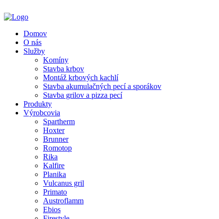
Domov
O nás
Služby
Komíny
Stavba krbov
Montáž krbových kachlí
Stavba akumulačných pecí a sporákov
Stavba grilov a pizza pecí
Produkty
Výrobcovia
Spartherm
Hoxter
Brunner
Romotop
Rika
Kalfire
Planika
Vulcanus gril
Primato
Austroflamm
Ebios
Firestyle