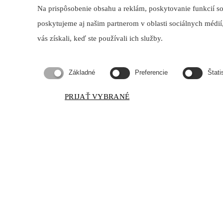
Na prispôsobenie obsahu a reklám, poskytovanie funkcií s
poskytujeme aj našim partnerom v oblasti sociálnych médií,
vás získali, keď ste používali ich služby.
Kontakt
Základné
Preferencie
Štati
Odborárska 1270/3, 831 02 Bratislava
maxdetail@maxdetail.sk
PRIJAŤ VYBRANÉ
+421 903 966 980
Krbové kachle Siena N 01 kera
Domov
Siena N 01 keramika-Romotop | Krbové kachle