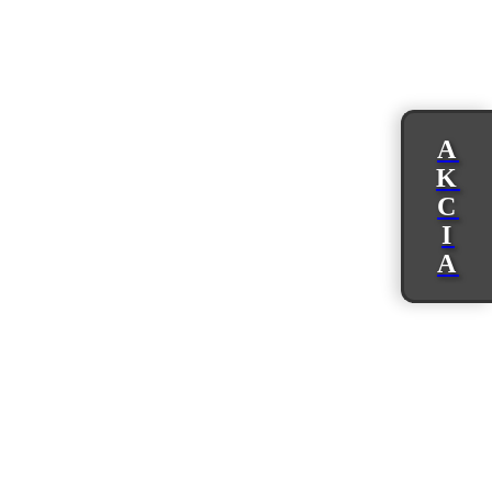
A
K
C
I
A