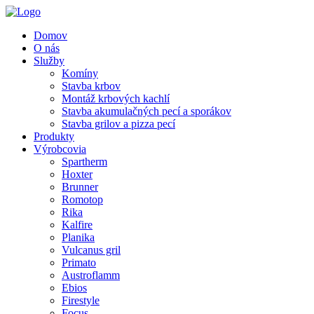
Domov
O nás
Služby
Komíny
Stavba krbov
Montáž krbových kachlí
Stavba akumulačných pecí a sporákov
Stavba grilov a pizza pecí
Produkty
Výrobcovia
Spartherm
Hoxter
Brunner
Romotop
Rika
Kalfire
Planika
Vulcanus gril
Primato
Austroflamm
Ebios
Firestyle
Focus