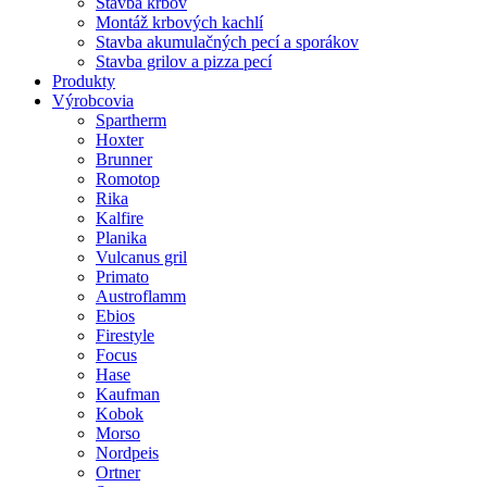
Stavba krbov
Montáž krbových kachlí
Stavba akumulačných pecí a sporákov
Stavba grilov a pizza pecí
Produkty
Výrobcovia
Spartherm
Hoxter
Brunner
Romotop
Rika
Kalfire
Planika
Vulcanus gril
Primato
Austroflamm
Ebios
Firestyle
Focus
Hase
Kaufman
Kobok
Morso
Nordpeis
Ortner