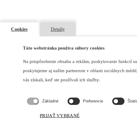
Cookies
Detaily
Kontakt
Odborárska 1270/3, 831 02 Bratislava
Táto webstránka používa súbory cookies
maxdetail@maxdetail.sk
+421 903 966 980
Na prispôsobenie obsahu a reklám, poskytovanie funkcií s
poskytujeme aj našim partnerom v oblasti sociálnych médií,
vás získali, keď ste používali ich služby.
Produkty
Základné
Preferencie
Štati
Domov
Produkty
PRIJAŤ VYBRANÉ
Druh paliva
Typ produktu
Tvar a prevedenie