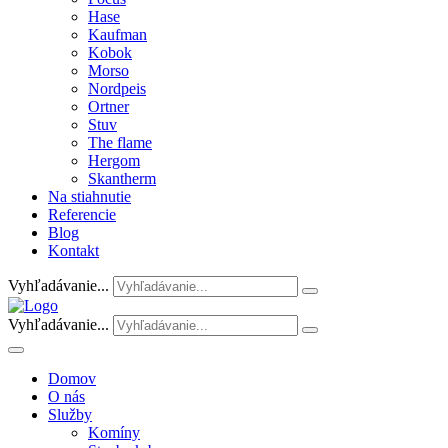
Hase
Kaufman
Kobok
Morso
Nordpeis
Ortner
Stuv
The flame
Hergom
Skantherm
Na stiahnutie
Referencie
Blog
Kontakt
Vyhľadávanie...
Vyhľadávanie...
Domov
O nás
Služby
Komíny