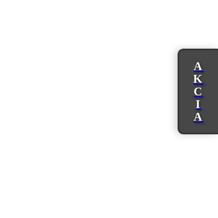
A
K
C
I
A