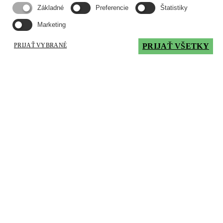
Základné
Preferencie
Štatistiky
4250.00
€
s DPH
Marketing
Možnosti obkladu:
čierny
PRIJAŤ VYBRANÉ
PRIJAŤ VŠETKY
Nominálny výkon:
6,0 kW / 8,0 kW
Kapacita priestoru:
50 - 160 m3 -
pre 6,0 kW
50 - 220 m3 -
pre 8,0 kW
Výška:
1007 mm -
pre 6,0 kW
1095 mm -
pre 8,0 kW
Šírka:
496 mm
Hĺbka:
520 mm
Veľkosť zásobníka na pelety:
47 l / cca.30 kg -
pre 6,0 kW
55 l / cca 36 kg -
pre 8,0 kW
Priemer dymovodu:
100 mm
Vývod dymovodu:
zadný, pravý
Pripojenie ext. vzduchu:
60 mm, zadný
Voliteľné príslušenstvo:
- PRIMO 8kW oceľový obklad čierny - zadné napojenie
- možnosť pripojenia dymovodu vpravo PRIMO 6kW / PRIMO
8kW
- izbový senzor káblový / bezkáblový