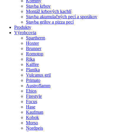
Komíny
Stavba krbov
Montáž krbových kachlí
Stavba akumulačných pecí a sporákov
Stavba grilov a pizza pecí
Produkty
Výrobcovia
Spartherm
Hoxter
Brunner
Romotop
Rika
Kalfire
Planika
Vulcanus gril
Primato
Austroflamm
Ebios
Firestyle
Focus
Hase
Kaufman
Kobok
Morso
Nordpeis