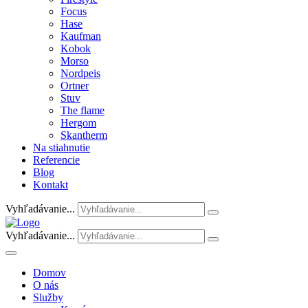
Focus
Hase
Kaufman
Kobok
Morso
Nordpeis
Ortner
Stuv
The flame
Hergom
Skantherm
Na stiahnutie
Referencie
Blog
Kontakt
Vyhľadávanie...
Vyhľadávanie...
Domov
O nás
Služby