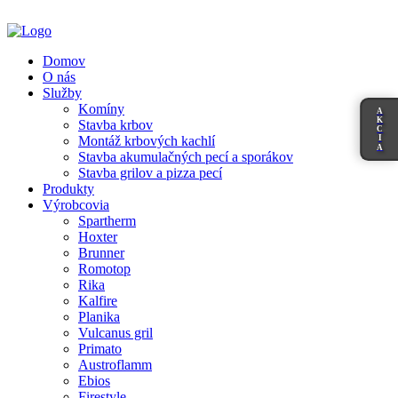
Domov
O nás
Služby
Komíny
A
K
Stavba krbov
C
I
Montáž krbových kachlí
A
Stavba akumulačných pecí a sporákov
Stavba grilov a pizza pecí
Produkty
Výrobcovia
Spartherm
Hoxter
Brunner
Romotop
Rika
Kalfire
Planika
Vulcanus gril
Primato
Austroflamm
Ebios
Firestyle