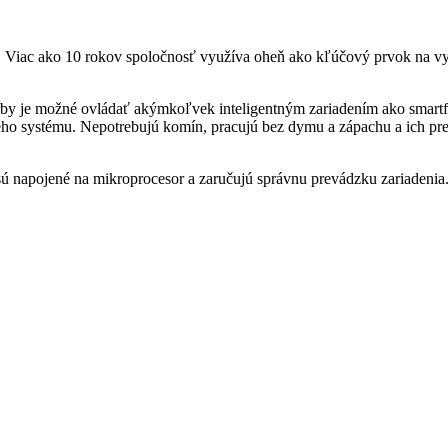
. Viac ako 10 rokov spoločnosť využíva oheň ako kľúčový prvok na vyt
krby je možné ovládať akýmkoľvek inteligentným zariadením ako smartf
o systému. Nepotrebujú komín, pracujú bez dymu a zápachu a ich pre
sú napojené na mikroprocesor a zaručujú správnu prevádzku zariadenia