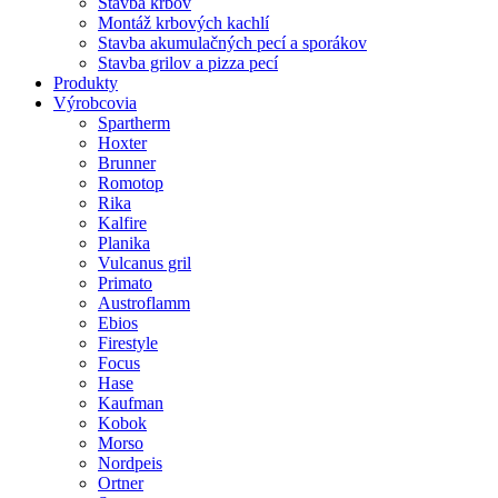
Stavba krbov
Montáž krbových kachlí
Stavba akumulačných pecí a sporákov
Stavba grilov a pizza pecí
Produkty
Výrobcovia
Spartherm
Hoxter
Brunner
Romotop
Rika
Kalfire
Planika
Vulcanus gril
Primato
Austroflamm
Ebios
Firestyle
Focus
Hase
Kaufman
Kobok
Morso
Nordpeis
Ortner