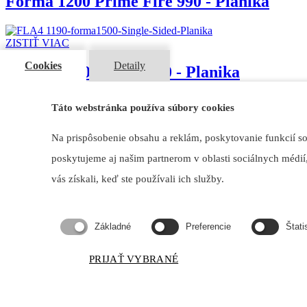
Forma 1200 Prime Fire 990 - Planika
ZISTIŤ VIAC
Cookies
Detaily
Forma 1500 FLA4 1190 - Planika
Táto webstránka používa súbory cookies
ZISTIŤ VIAC
Na prispôsobenie obsahu a reklám, poskytovanie funkcií s
Forma 1500 FLA4+ 1190 - Planika
poskytujeme aj našim partnerom v oblasti sociálnych médií,
vás získali, keď ste používali ich služby.
ZISTIŤ VIAC
Forma 1500 Prime Fire 1190 - Planika
Základné
Preferencie
Štati
ZISTIŤ VIAC
PRIJAŤ VYBRANÉ
Forma 1800 FLA4 1490 - Planika