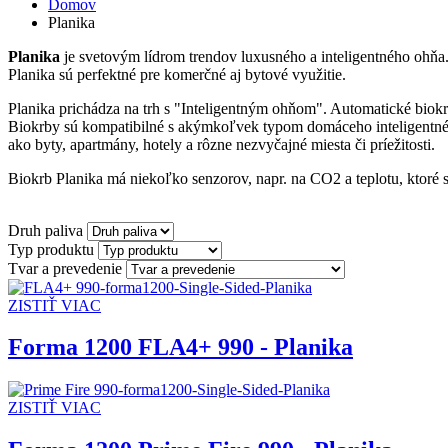
Domov
Planika
Planika
je svetovým lídrom trendov luxusného a inteligentného ohňa
Planika sú perfektné pre komerčné aj bytové využitie.
Planika prichádza na trh s "Inteligentným ohňom". Automatické bio
Biokrby sú kompatibilné s akýmkoľvek typom domáceho inteligentnéh
ako byty, apartmány, hotely a rôzne nezvyčajné miesta či príežitosti.
Biokrb Planika má niekoľko senzorov, napr. na CO2 a teplotu, ktoré 
Druh paliva
Typ produktu
Tvar a prevedenie
ZISTIŤ VIAC
Forma 1200 FLA4+ 990 - Planika
ZISTIŤ VIAC