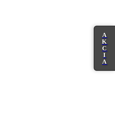
A
K
C
I
A