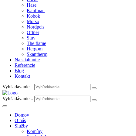
Hase
Kaufman
Kobok
Morso
Nordpeis
Ortner
Stuv
The flame
Hergom
Skantherm
Na stiahnutie
Referencie
Blog
Kontakt
Vyhľadávanie...
Vyhľadávanie...
Domov
O nás
Služby
Komíny