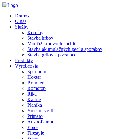
Domov
O nás
Služby
Komíny
Stavba krbov
Montáž krbových kachlí
Stavba akumulačných pecí a sporákov
Stavba grilov a pizza pecí
Produkty
Výrobcovia
Spartherm
Hoxter
Brunner
Romotop
Rika
Kalfire
Planika
Vulcanus gril
Primato
Austroflamm
Ebios
Firestyle
Focus