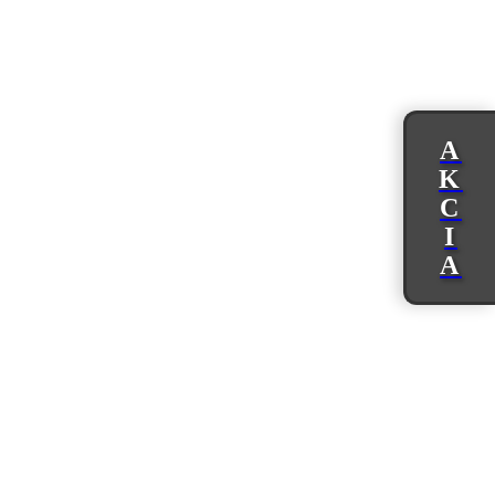
A
K
C
I
A