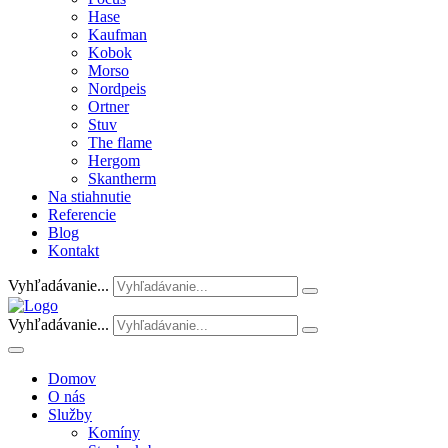
Hase
Kaufman
Kobok
Morso
Nordpeis
Ortner
Stuv
The flame
Hergom
Skantherm
Na stiahnutie
Referencie
Blog
Kontakt
Vyhľadávanie...
Vyhľadávanie...
Domov
O nás
Služby
Komíny