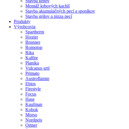
Stavba krbov
Montáž krbových kachlí
Stavba akumulačných pecí a sporákov
Stavba grilov a pizza pecí
Produkty
Výrobcovia
Spartherm
Hoxter
Brunner
Romotop
Rika
Kalfire
Planika
Vulcanus gril
Primato
Austroflamm
Ebios
Firestyle
Focus
Hase
Kaufman
Kobok
Morso
Nordpeis
Ortner