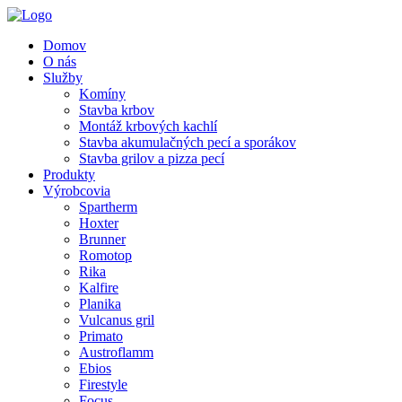
Domov
O nás
Služby
Komíny
Stavba krbov
Montáž krbových kachlí
Stavba akumulačných pecí a sporákov
Stavba grilov a pizza pecí
Produkty
Výrobcovia
Spartherm
Hoxter
Brunner
Romotop
Rika
Kalfire
Planika
Vulcanus gril
Primato
Austroflamm
Ebios
Firestyle
Focus