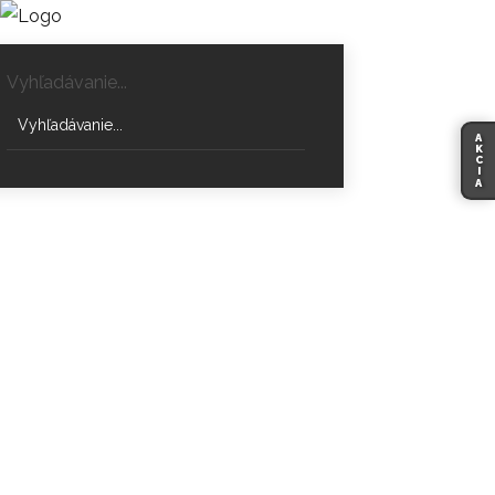
Vyhľadávanie...
A
K
C
I
A
Krbové kachle Milano Stone 2.0 -
Skantherm
DOMOV
MILANO STONE 2.0-SKANTHERM | KRBOVÉ KACHLE