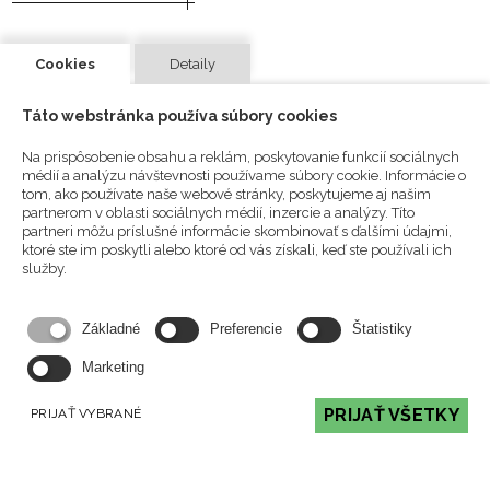
Cookies
Detaily
Táto webstránka používa súbory cookies
Na prispôsobenie obsahu a reklám, poskytovanie funkcií sociálnych
médií a analýzu návštevnosti používame súbory cookie. Informácie o
tom, ako používate naše webové stránky, poskytujeme aj našim
partnerom v oblasti sociálnych médií, inzercie a analýzy. Títo
partneri môžu príslušné informácie skombinovať s ďalšími údajmi,
ktoré ste im poskytli alebo ktoré od vás získali, keď ste používali ich
služby.
Max detail s.r.o = maximálny zmysel pre detailné
vypracovanie výsledného diela s cieľom dosiahnuť
Základné
Preferencie
Štatistiky
maximálnu spokojnosť zákazníka.
Marketing
PRIJAŤ VŠETKY
PRIJAŤ VYBRANÉ
Kontakt