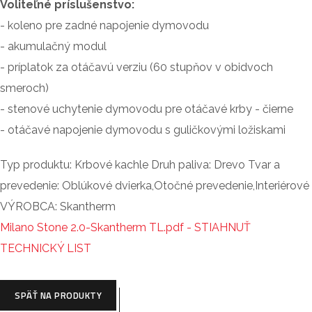
Voliteľné príslušenstvo:
- koleno pre zadné napojenie dymovodu
- akumulačný modul
- príplatok za otáčavú verziu (60 stupňov v obidvoch
smeroch)
- stenové uchytenie dymovodu pre otáčavé krby - čierne
- otáčavé napojenie dymovodu s guličkovými ložiskami
Typ produktu:
Krbové kachle
Druh paliva:
Drevo
Tvar a
prevedenie:
Oblúkové dvierka,Otočné prevedenie,Interiérové
VÝROBCA:
Skantherm
Milano Stone 2.0-Skantherm TL.pdf - STIAHNUŤ
TECHNICKÝ LIST
SPÄŤ NA PRODUKTY