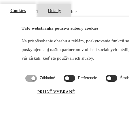
Domov
Cookies
Detaily
Lux-Austroflamm | Krbové kachle
Táto webstránka používa súbory cookies
Na prispôsobenie obsahu a reklám, poskytovanie funkcií s
poskytujeme aj našim partnerom v oblasti sociálnych médií,
vás získali, keď ste používali ich služby.
Základné
Preferencie
Štati
‹
›
PRIJAŤ VYBRANÉ
Lux - Austroflamm