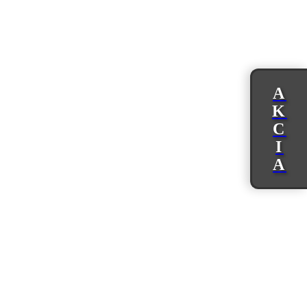
A
K
C
I
A