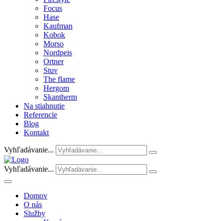
Focus
Hase
Kaufman
Kobok
Morso
Nordpeis
Ortner
Stuv
The flame
Hergom
Skantherm
Na stiahnutie
Referencie
Blog
Kontakt
Vyhľadávanie...
Vyhľadávanie...
Domov
O nás
Služby