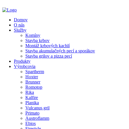
Domov
O nás
Služby
Komíny
Stavba krbov
Montáž krbových kachlí
Stavba akumulačných pecí a sporákov
Stavba grilov a pizza pecí
Produkty
Výrobcovia
Spartherm
Hoxter
Brunner
Romotop
Rika
Kalfire
Planika
Vulcanus gril
Primato
Austroflamm
Ebios
Firestyle