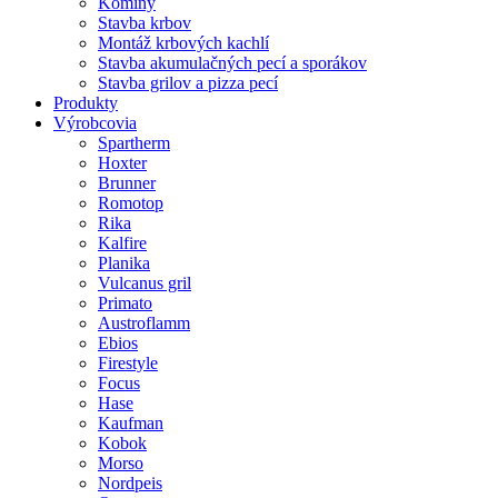
Komíny
Stavba krbov
Montáž krbových kachlí
Stavba akumulačných pecí a sporákov
Stavba grilov a pizza pecí
Produkty
Výrobcovia
Spartherm
Hoxter
Brunner
Romotop
Rika
Kalfire
Planika
Vulcanus gril
Primato
Austroflamm
Ebios
Firestyle
Focus
Hase
Kaufman
Kobok
Morso
Nordpeis