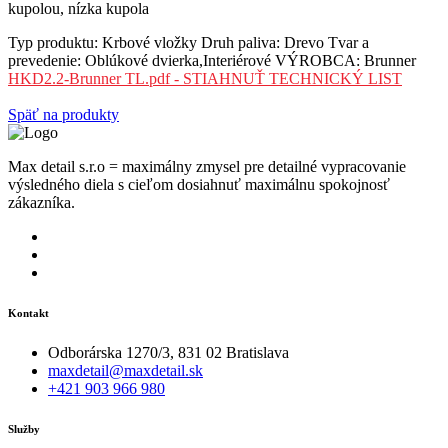
kupolou, nízka kupola
Typ produktu:
Krbové vložky
Druh paliva:
Drevo
Tvar a
prevedenie:
Oblúkové dvierka,Interiérové
VÝROBCA:
Brunner
HKD2.2-Brunner TL.pdf - STIAHNUŤ TECHNICKÝ LIST
Späť na produkty
Max detail s.r.o = maximálny zmysel pre detailné vypracovanie
výsledného diela s cieľom dosiahnuť maximálnu spokojnosť
zákazníka.
Kontakt
Odborárska 1270/3, 831 02 Bratislava
maxdetail@maxdetail.sk
+421 903 966 980
Služby