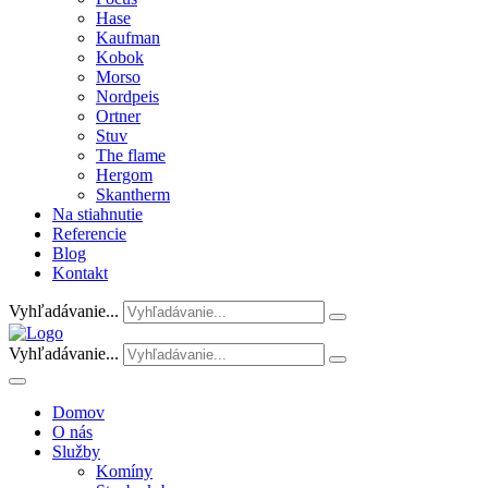
Hase
Kaufman
Kobok
Morso
Nordpeis
Ortner
Stuv
The flame
Hergom
Skantherm
Na stiahnutie
Referencie
Blog
Kontakt
Vyhľadávanie...
Vyhľadávanie...
Domov
O nás
Služby
Komíny