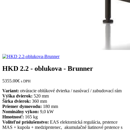
HKD 2.2 - oblukova - Brunner
5355.00
€
s DPH
Variant:
otváracie oblúkové dvierka / nasúvací / zabudovací rám
Výška dvierok:
520 mm
Šírka dvierok:
360 mm
Priemer dymovodu:
180 mm
Nominálny výkon:
9,0 kW
Hmotnosť:
165 kg
Voliteľné príslušenstvo:
EAS elektornická regulácia, prstence
MAS + kupola + medziprstenec, akumulačné liatinové prstence s