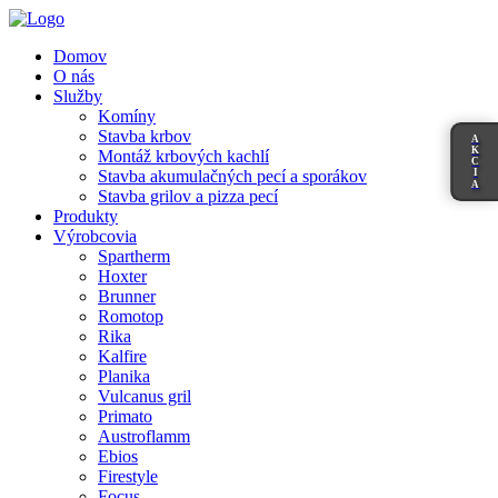
Domov
O nás
Služby
Komíny
Stavba krbov
A
K
Montáž krbových kachlí
C
I
Stavba akumulačných pecí a sporákov
A
Stavba grilov a pizza pecí
Produkty
Výrobcovia
Spartherm
Hoxter
Brunner
Romotop
Rika
Kalfire
Planika
Vulcanus gril
Primato
Austroflamm
Ebios
Firestyle
Focus