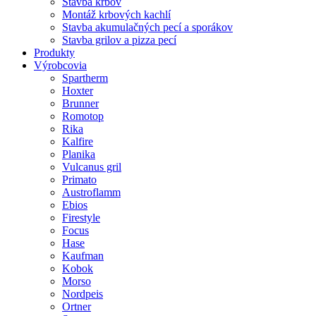
Stavba krbov
Montáž krbových kachlí
Stavba akumulačných pecí a sporákov
Stavba grilov a pizza pecí
Produkty
Výrobcovia
Spartherm
Hoxter
Brunner
Romotop
Rika
Kalfire
Planika
Vulcanus gril
Primato
Austroflamm
Ebios
Firestyle
Focus
Hase
Kaufman
Kobok
Morso
Nordpeis
Ortner