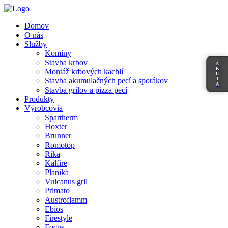
Domov
O nás
Služby
Komíny
Stavba krbov
A
K
Montáž krbových kachlí
C
I
Stavba akumulačných pecí a sporákov
A
Stavba grilov a pizza pecí
Produkty
Výrobcovia
Spartherm
Hoxter
Brunner
Romotop
Rika
Kalfire
Planika
Vulcanus gril
Primato
Austroflamm
Ebios
Firestyle
Focus