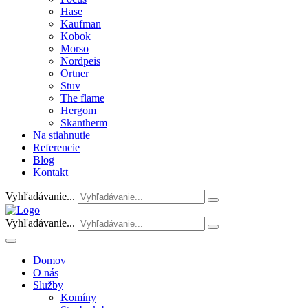
Hase
Kaufman
Kobok
Morso
Nordpeis
Ortner
Stuv
The flame
Hergom
Skantherm
Na stiahnutie
Referencie
Blog
Kontakt
Vyhľadávanie...
Vyhľadávanie...
Domov
O nás
Služby
Komíny