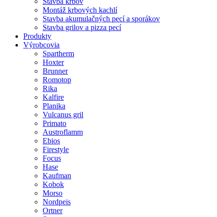
Stavba krbov
Montáž krbových kachlí
Stavba akumulačných pecí a sporákov
Stavba grilov a pizza pecí
Produkty
Výrobcovia
Spartherm
Hoxter
Brunner
Romotop
Rika
Kalfire
Planika
Vulcanus gril
Primato
Austroflamm
Ebios
Firestyle
Focus
Hase
Kaufman
Kobok
Morso
Nordpeis
Ortner