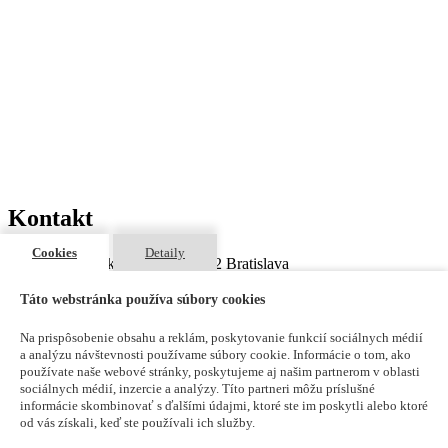
Kontakt
Cookies
Detaily
Odborárska 1270/3, 831 02 Bratislava
maxdetail@maxdetail.sk
Táto webstránka používa súbory cookies
+421 903 966 980
Na prispôsobenie obsahu a reklám, poskytovanie funkcií sociálnych médií
a analýzu návštevnosti používame súbory cookie. Informácie o tom, ako
používate naše webové stránky, poskytujeme aj našim partnerom v oblasti
sociálnych médií, inzercie a analýzy. Títo partneri môžu príslušné
Krbové vložky HAKA 78/57h -
informácie skombinovať s ďalšími údajmi, ktoré ste im poskytli alebo ktoré
od vás získali, keď ste používali ich služby.
Hoxter