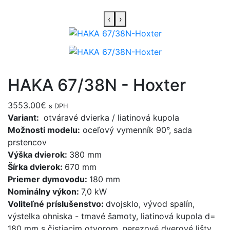
‹
›
HAKA 67/38N - Hoxter
3553.00
€
s DPH
Variant:
otváravé dvierka / liatinová kupola
Možnosti modelu:
oceľový vymenník 90°, sada
prstencov
Výška dvierok:
380 mm
Šírka dvierok:
670 mm
Priemer dymovodu:
180 mm
Nominálny výkon:
7,0 kW
Voliteľné príslušenstvo:
dvojsklo, vývod spalín,
výstelka ohniska - tmavé šamoty, liatinová kupola d=
180 mm s čistiacim otvorom, nerezové dverové lišty,