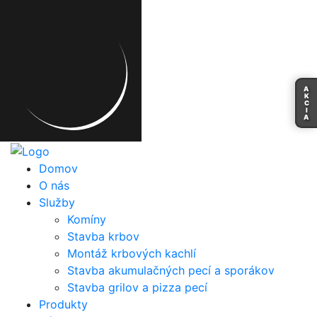
A
K
C
I
A
Domov
O nás
Služby
Komíny
Stavba krbov
Montáž krbových kachlí
Stavba akumulačných pecí a sporákov
Stavba grilov a pizza pecí
Produkty