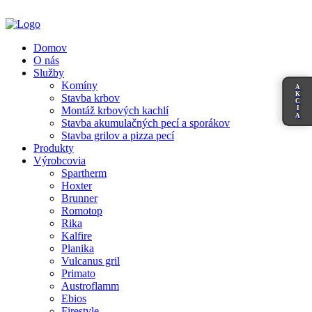
Domov
O nás
Služby
Komíny
A
K
Stavba krbov
C
I
Montáž krbových kachlí
A
Stavba akumulačných pecí a sporákov
Stavba grilov a pizza pecí
Produkty
Výrobcovia
Spartherm
Hoxter
Brunner
Romotop
Rika
Kalfire
Planika
Vulcanus gril
Primato
Austroflamm
Ebios
Firestyle