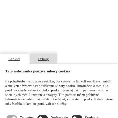
Cookies
Detaily
Kontakt
Táto webstránka používa súbory cookies
Odborárska 1270/3, 831 02 Bratislava
maxdetail@maxdetail.sk
Na prispôsobenie obsahu a reklám, poskytovanie funkcií sociálnych médií
+421 903 966 980
a analýzu návštevnosti používame súbory cookie. Informácie o tom, ako
používate naše webové stránky, poskytujeme aj našim partnerom v oblasti
sociálnych médií, inzercie a analýzy. Títo partneri môžu príslušné
informácie skombinovať s ďalšími údajmi, ktoré ste im poskytli alebo ktoré
od vás získali, keď ste používali ich služby.
Krbové vložky HAKA 60/50Sh
Základné
Preferencie
Štatistiky