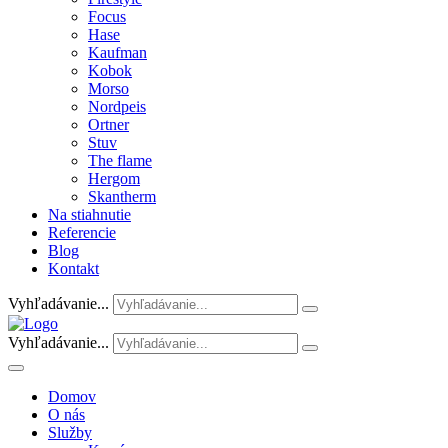
Focus
Hase
Kaufman
Kobok
Morso
Nordpeis
Ortner
Stuv
The flame
Hergom
Skantherm
Na stiahnutie
Referencie
Blog
Kontakt
Vyhľadávanie...
Vyhľadávanie...
Domov
O nás
Služby