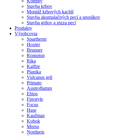
Komíny
Stavba krbov
Montáž krbových kachlí
Stavba akumulačných pecí a sporákov
Stavba grilov a pizza pecí
Produkty
Výrobcovia
Spartherm
Hoxter
Brunner
Romotop
Rika
Kalfire
Planika
Vulcanus gril
Primato
Austroflamm
Ebios
Firestyle
Focus
Hase
Kaufman
Kobok
Morso
Nordpeis