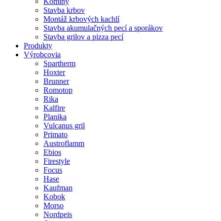
Komíny
Stavba krbov
Montáž krbových kachlí
Stavba akumulačných pecí a sporákov
Stavba grilov a pizza pecí
Produkty
Výrobcovia
Spartherm
Hoxter
Brunner
Romotop
Rika
Kalfire
Planika
Vulcanus gril
Primato
Austroflamm
Ebios
Firestyle
Focus
Hase
Kaufman
Kobok
Morso
Nordpeis