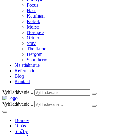
Focus
Hase
Kaufman
Kobok
Morso
Nordpeis
Ortner
Stuv
The flame
Hergom
Skantherm
Na stiahnutie
Referencie
Blog
Kontakt
Vyhľadávanie...
Vyhľadávanie...
Domov
O nás
Služby