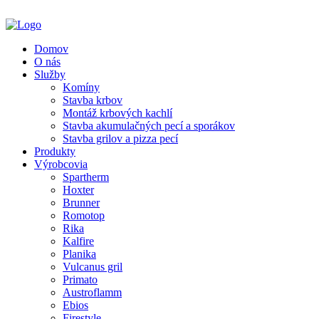
Domov
O nás
Služby
Komíny
Stavba krbov
Montáž krbových kachlí
Stavba akumulačných pecí a sporákov
Stavba grilov a pizza pecí
Produkty
Výrobcovia
Spartherm
Hoxter
Brunner
Romotop
Rika
Kalfire
Planika
Vulcanus gril
Primato
Austroflamm
Ebios
Firestyle