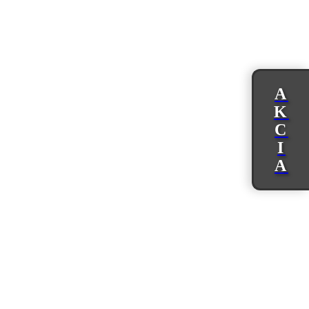
A
K
C
I
A