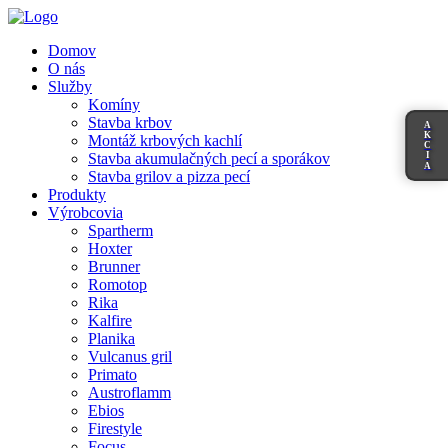
Domov
O nás
Služby
Komíny
Stavba krbov
A
K
Montáž krbových kachlí
C
I
Stavba akumulačných pecí a sporákov
A
Stavba grilov a pizza pecí
Produkty
Výrobcovia
Spartherm
Hoxter
Brunner
Romotop
Rika
Kalfire
Planika
Vulcanus gril
Primato
Austroflamm
Ebios
Firestyle
Focus