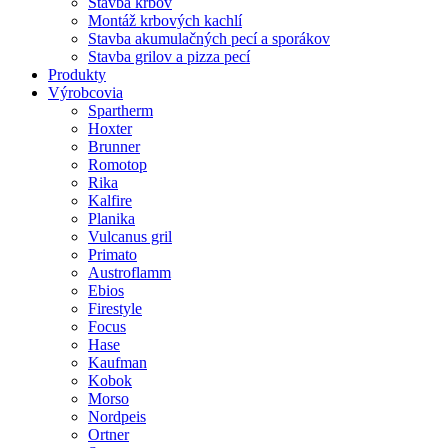
Stavba krbov
Montáž krbových kachlí
Stavba akumulačných pecí a sporákov
Stavba grilov a pizza pecí
Produkty
Výrobcovia
Spartherm
Hoxter
Brunner
Romotop
Rika
Kalfire
Planika
Vulcanus gril
Primato
Austroflamm
Ebios
Firestyle
Focus
Hase
Kaufman
Kobok
Morso
Nordpeis
Ortner