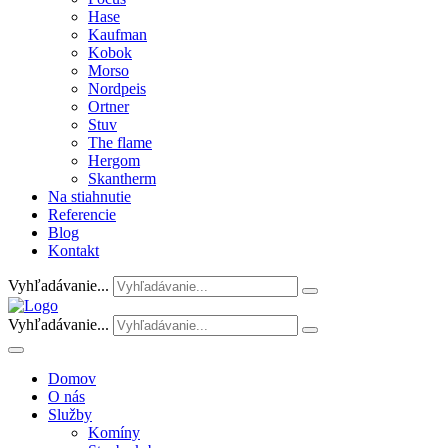
Hase
Kaufman
Kobok
Morso
Nordpeis
Ortner
Stuv
The flame
Hergom
Skantherm
Na stiahnutie
Referencie
Blog
Kontakt
Vyhľadávanie...
Vyhľadávanie...
Domov
O nás
Služby
Komíny