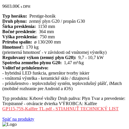
9603.00
€
s DPH
Typ horáku:
Prestige-horák
Druh plynu:
zemný plyn G20 / propán G30
Šírka presklenia:
1150 mm
Bočné presklenie
: 364 mm
Výška presklenia:
750 mm
Príruba spalín:
ø 130/200 mm
Hmotnosť:
170 kg
(priemerná hmotnosť - v závislosti od vnútornej výstelky)
Regulovaný výkon (zemný plyn G20):
9,7 - 10,7 kW
Spotreba zemného plynu G20:
1,47 m³/kg
Voliteľné príslušenstvo:
- hybridná LED funkcia, generátor tvorby iskier
- vnútorná výstelka - keramické sklo / dizajnová
- príslušenstvo - teplovzdušný systém, teplovzdušný plášť, iMatch
(mobilné rozhranie pre Android a iOS)
Typ produktu:
Krbové vložky
Druh paliva:
Plyn
Tvar a prevedenie:
Trojstranné - otváracie dvierka
VÝROBCA:
Kalfire
GP115-75S-Kalfire TL.pdf - STIAHNUŤ TECHNICKÝ LIST
Späť na produkty