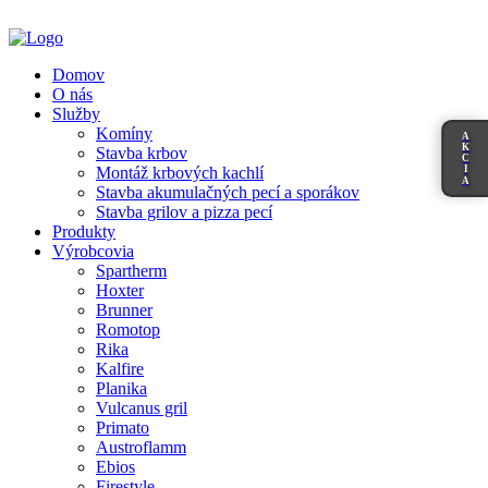
Domov
O nás
Služby
Komíny
A
K
Stavba krbov
C
I
Montáž krbových kachlí
A
Stavba akumulačných pecí a sporákov
Stavba grilov a pizza pecí
Produkty
Výrobcovia
Spartherm
Hoxter
Brunner
Romotop
Rika
Kalfire
Planika
Vulcanus gril
Primato
Austroflamm
Ebios
Firestyle