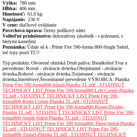
Výška:
780 mm
Hĺbka:
406 mm
Hmotnosť:
61,0 kg
Napájanie:
230 V
V cene:
diaľkové ovládanie
Povrchová úprava:
čierny práškový náter
Voliteľné príslušenstvo:
dekoratívny zásobník - s polenami, s
bielymi kameňmi
Poznámka:
Údaje sú k : Prime Fire 590-forma 800-Single Sided,
iné typy pozri TL!!
Typ produktu:
Otvorené ohniská
Druh paliva:
Bioalkohol
Tvar a
prevedenie:
Rovné - otváracie dvierka,Obojstranné - otváracie
dvierka,Rohové - otváracie dvierka,Trojstranné - otváracie
dvierka,Interiérové,Štvorstranné prevedenie
VÝROBCA:
Planika
Prime Fire 590-forma800-Island-Planika TL.pdf - STIAHNUŤ
TECHNICKÝ LIST
Prime Fire 590-forma800-Left-Corner-Planika
TL.pdf - STIAHNUŤ TECHNICKÝ LIST
Prime Fire 590-
forma800-Right-Corner-Planika TL.pdf - STIAHNUŤ
TECHNICKÝ LIST
Prime Fire 590-forma800-Room-Divider-
Planika TL.pdf - STIAHNUŤ TECHNICKÝ LIST
Prime Fire 590-
forma800-Single-Sided-Planika TL.pdf - STIAHNUŤ
TECHNICKÝ LIST
Prime Fire 590-forma800-Three-Sided-Planika
TL.pdf - STIAHNUŤ TECHNICKÝ LIST
Prime Fire 590-
forma800-Tunnel-Planika TL.pdf - STIAHNUŤ TECHNICKÝ