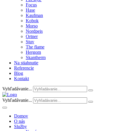
Focus
Hase
Kaufman
Kobok
Morso
Nordpeis
Ortner
Stuv
The flame
Hergom
Skantherm
Na stiahnutie
Referencie
Blog
Kontakt
Vyhľadávanie...
Vyhľadávanie...
Domov
O nás
Služby