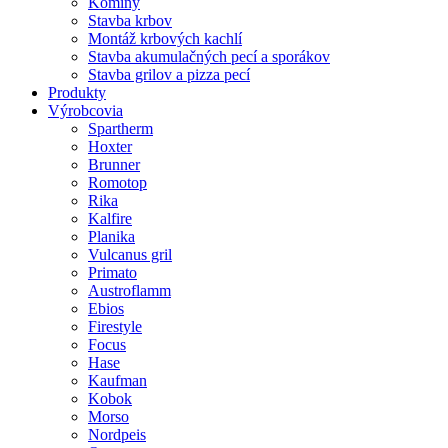
Komíny
Stavba krbov
Montáž krbových kachlí
Stavba akumulačných pecí a sporákov
Stavba grilov a pizza pecí
Produkty
Výrobcovia
Spartherm
Hoxter
Brunner
Romotop
Rika
Kalfire
Planika
Vulcanus gril
Primato
Austroflamm
Ebios
Firestyle
Focus
Hase
Kaufman
Kobok
Morso
Nordpeis