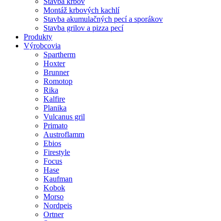
Stavba krbov
Montáž krbových kachlí
Stavba akumulačných pecí a sporákov
Stavba grilov a pizza pecí
Produkty
Výrobcovia
Spartherm
Hoxter
Brunner
Romotop
Rika
Kalfire
Planika
Vulcanus gril
Primato
Austroflamm
Ebios
Firestyle
Focus
Hase
Kaufman
Kobok
Morso
Nordpeis
Ortner