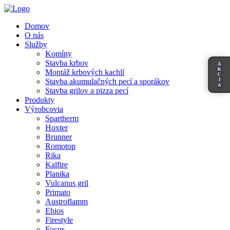
Domov
O nás
Služby
Komíny
Stavba krbov
A
K
Montáž krbových kachlí
C
I
Stavba akumulačných pecí a sporákov
A
Stavba grilov a pizza pecí
Produkty
Výrobcovia
Spartherm
Hoxter
Brunner
Romotop
Rika
Kalfire
Planika
Vulcanus gril
Primato
Austroflamm
Ebios
Firestyle
Focus