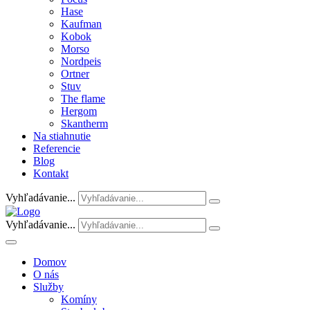
Hase
Kaufman
Kobok
Morso
Nordpeis
Ortner
Stuv
The flame
Hergom
Skantherm
Na stiahnutie
Referencie
Blog
Kontakt
Vyhľadávanie...
Vyhľadávanie...
Domov
O nás
Služby
Komíny