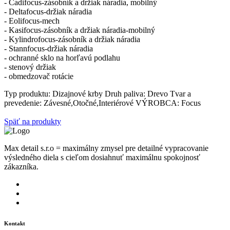
- Cadifocus-zásobník a držiak náradia, mobilný
- Deltafocus-držiak náradia
- Eolifocus-mech
- Kasifocus-zásobník a držiak náradia-mobilný
- Kylindrofocus-zásobník a držiak náradia
- Stannfocus-držiak náradia
- ochranné sklo na horľavú podlahu
- stenový držiak
- obmedzovač rotácie
Typ produktu:
Dizajnové krby
Druh paliva:
Drevo
Tvar a
prevedenie:
Závesné,Otočné,Interiérové
VÝROBCA:
Focus
Späť na produkty
Max detail s.r.o = maximálny zmysel pre detailné vypracovanie
výsledného diela s cieľom dosiahnuť maximálnu spokojnosť
zákazníka.
Kontakt