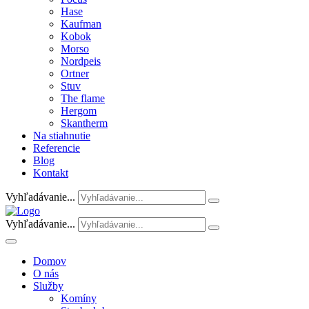
Hase
Kaufman
Kobok
Morso
Nordpeis
Ortner
Stuv
The flame
Hergom
Skantherm
Na stiahnutie
Referencie
Blog
Kontakt
Vyhľadávanie...
Vyhľadávanie...
Domov
O nás
Služby
Komíny