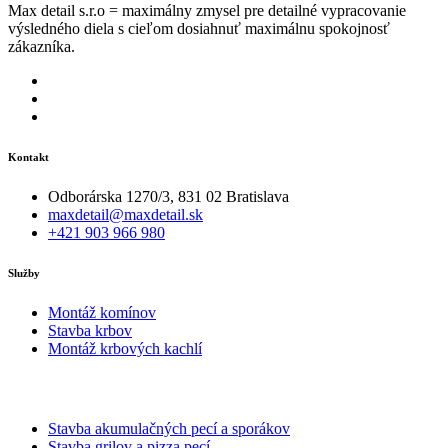
Max detail s.r.o = maximálny zmysel pre detailné vypracovanie
výsledného diela s cieľom dosiahnuť maximálnu spokojnosť
zákazníka.
Kontakt
Odborárska 1270/3, 831 02 Bratislava
maxdetail@maxdetail.sk
+421 903 966 980
Služby
Montáž komínov
Stavba krbov
Montáž krbových kachlí
Stavba akumulačných pecí a sporákov
Stavba grilov a pizza pecí