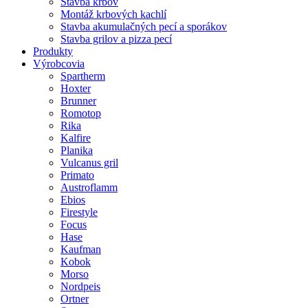
Stavba krbov
Montáž krbových kachlí
Stavba akumulačných pecí a sporákov
Stavba grilov a pizza pecí
Produkty
Výrobcovia
Spartherm
Hoxter
Brunner
Romotop
Rika
Kalfire
Planika
Vulcanus gril
Primato
Austroflamm
Ebios
Firestyle
Focus
Hase
Kaufman
Kobok
Morso
Nordpeis
Ortner