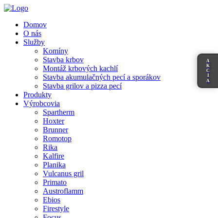
Domov
O nás
Služby
Komíny
Stavba krbov
A
K
Montáž krbových kachlí
C
I
Stavba akumulačných pecí a sporákov
A
Stavba grilov a pizza pecí
Produkty
Výrobcovia
Spartherm
Hoxter
Brunner
Romotop
Rika
Kalfire
Planika
Vulcanus gril
Primato
Austroflamm
Ebios
Firestyle
Focus