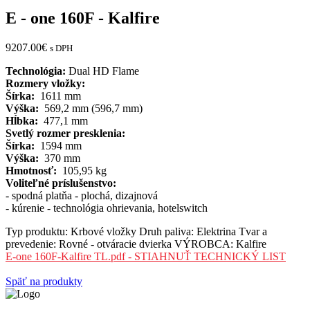
E - one 160F - Kalfire
9207.00
€
s DPH
Technológia:
Dual HD Flame
Rozmery vložky:
Šírka:
1611 mm
Výška:
569,2 mm (596,7 mm)
Hĺbka:
477,1 mm
Svetlý rozmer presklenia:
Šírka:
1594 mm
Výška:
370 mm
Hmotnosť:
105,95 kg
Voliteľné príslušenstvo:
- spodná platňa - plochá, dizajnová
- kúrenie - technológia ohrievania, hotelswitch
Typ produktu:
Krbové vložky
Druh paliva:
Elektrina
Tvar a
prevedenie:
Rovné - otváracie dvierka
VÝROBCA:
Kalfire
E-one 160F-Kalfire TL.pdf - STIAHNUŤ TECHNICKÝ LIST
Späť na produkty