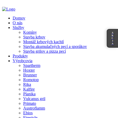
Domov
O nás
Služby
Komíny
A
K
Stavba krbov
C
I
Montáž krbových kachlí
A
Stavba akumulačných pecí a sporákov
Stavba grilov a pizza pecí
Produkty
Výrobcovia
Spartherm
Hoxter
Brunner
Romotop
Rika
Kalfire
Planika
Vulcanus gril
Primato
Austroflamm
Ebios
Firestyle