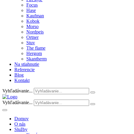
Focus
Hase
Kaufman
Kobok
Morso
Nordpeis
Ortner
Stuv
The flame
Hergom
Skantherm
Na stiahnutie
Referencie
Blog
Kontakt
Vyhľadávanie...
Vyhľadávanie...
Domov
O nás
Služby