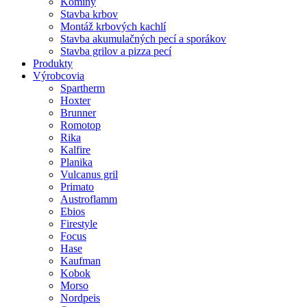
Komíny
Stavba krbov
Montáž krbových kachlí
Stavba akumulačných pecí a sporákov
Stavba grilov a pizza pecí
Produkty
Výrobcovia
Spartherm
Hoxter
Brunner
Romotop
Rika
Kalfire
Planika
Vulcanus gril
Primato
Austroflamm
Ebios
Firestyle
Focus
Hase
Kaufman
Kobok
Morso
Nordpeis