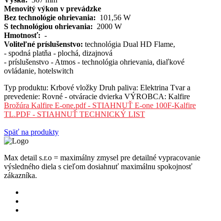
Menovitý výkon v prevádzke
Bez technológie ohrievania:
101,56 W
S technológiou ohrievania:
2000 W
Hmotnosť:
-
Voliteľné príslušenstvo:
technológia Dual HD Flame,
- spodná platňa - plochá, dizajnová
- príslušenstvo - Atmos - technológia ohrievania, diaľkové
ovládanie, hotelswitch
Typ produktu:
Krbové vložky
Druh paliva:
Elektrina
Tvar a
prevedenie:
Rovné - otváracie dvierka
VÝROBCA:
Kalfire
Brožúra Kalfire E-one.pdf - STIAHNUŤ
E-one 100F-Kalfire
TL.PDF - STIAHNUŤ TECHNICKÝ LIST
Späť na produkty
Max detail s.r.o = maximálny zmysel pre detailné vypracovanie
výsledného diela s cieľom dosiahnuť maximálnu spokojnosť
zákazníka.