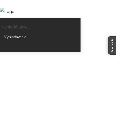
Vyhľadávanie...
A
K
C
I
A
Krbové kachle Bora Corner Wall -
Spartherm
DOMOV
BORA CORNER WALL-SPARTHERM | KRBOVÉ KACHLE