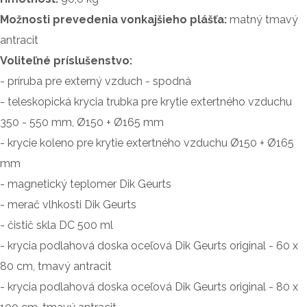
Možnosti prevedenia vonkajšieho plášťa:
matný tmavý
antracit
Voliteľné príslušenstvo:
- príruba pre externý vzduch - spodná
- teleskopická krycia trubka pre krytie extertného vzduchu
350 - 550 mm, Ø150 + Ø165 mm
- krycie koleno pre krytie extertného vzduchu Ø150 + Ø165
mm
- magnetický teplomer Dik Geurts
- merač vlhkosti Dik Geurts
- čistič skla DC 500 ml
- krycia podlahová doska oceľová Dik Geurts original - 60 x
80 cm, tmavý antracit
- krycia podlahová doska oceľová Dik Geurts original - 80 x