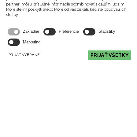
prevedenie:
Rohové - otváracie dvierka,Plechové,Interiérové
partneri môžu príslušné informácie skombinovať s ďalšími údajmi,
ktoré ste im poskytli alebo ktoré od vás získali, keď ste používali ich
VÝROBCA:
Spartherm
služby.
Bora Corner Wall-Spartherm TL.jpg - STIAHNUŤ
TECHNICKÝ LIST
Základné
Preferencie
Štatistiky
Marketing
SPÄŤ NA PRODUKTY
PRIJAŤ VŠETKY
PRIJAŤ VYBRANÉ