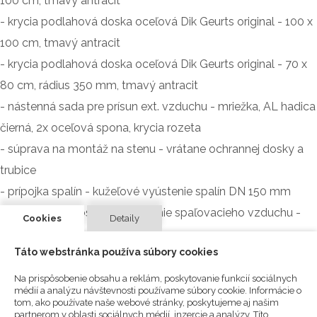
100 cm, tmavý antracit
- krycia podlahová doska oceľová Dik Geurts original - 100 x
100 cm, tmavý antracit
- krycia podlahová doska oceľová Dik Geurts original - 70 x
80 cm, rádius 350 mm, tmavý antracit
- nástenná sada pre prísun ext. vzduchu - mriežka, AL hadica
čierná, 2x oceľová spona, krycia rozeta
- súprava na montáž na stenu - vrátane ochrannej dosky a
trubice
- prípojka spalín - kužeľové vyústenie spalín DN 150 mm
- sada pre samostatné pripojenie spaľovacieho vzduchu -
Cookies
Detaily
zadné / spodné
Táto webstránka používa súbory cookies
POZNÁMKA: Cena OD 5 104.00 eur!!!
Na prispôsobenie obsahu a reklám, poskytovanie funkcií sociálnych
médií a analýzu návštevnosti používame súbory cookie. Informácie o
tom, ako používate naše webové stránky, poskytujeme aj našim
Typ produktu:
Krbové kachle
Druh paliva:
Drevo
Tvar a
partnerom v oblasti sociálnych médií, inzercie a analýzy. Títo