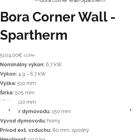
Bora Corner Wall -
Spartherm
5104.00
€
s DPH
Nominálny výkon:
6,7 kW
Výkon:
4,9 - 6,7 kW
Výška:
510 mm
Šírka:
505 mm
Hĺbka:
410 mm
‹
›
Priemer dymovodu:
150 mm
Vývod dymovodu:
horný
Prívod ext. vzduchu:
80 mm, spodný
Hmotnosť:
90,0 kg