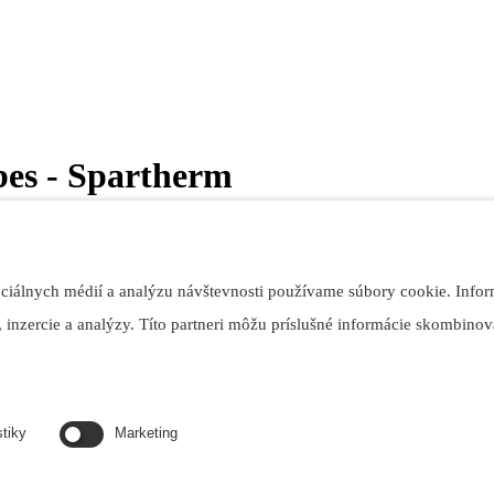
es - Spartherm
ociálnych médií a analýzu návštevnosti používame súbory cookie. Infor
 inzercie a analýzy. Títo partneri môžu príslušné informácie skombinova
stiky
Marketing