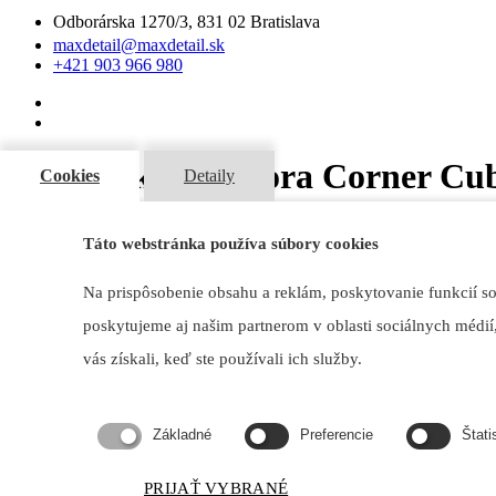
Odborárska 1270/3, 831 02 Bratislava
maxdetail@maxdetail.sk
+421 903 966 980
Krbové kachle Bora Corner Cub
Cookies
Detaily
Domov
Táto webstránka používa súbory cookies
Bora Corner Cubes-Spartherm | Krbové kachle
Na prispôsobenie obsahu a reklám, poskytovanie funkcií s
poskytujeme aj našim partnerom v oblasti sociálnych médií,
vás získali, keď ste používali ich služby.
Základné
Preferencie
Štati
PRIJAŤ VYBRANÉ