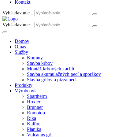
Kontakt
Vyhľadávanie...
Vyhľadávanie...
Domov
O nás
Služby
Komíny
Stavba krbov
Montáž krbových kachlí
Stavba akumulačných pecí a sporákov
Stavba grilov a pizza pecí
Produkty
Výrobcovia
Spartherm
Hoxter
Brunner
Romotop
Rika
Kalfire
Planika
Vulcanus gril