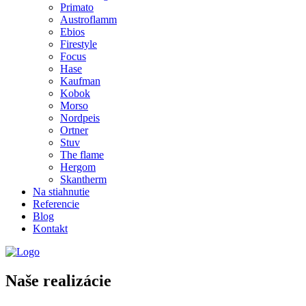
Primato
Austroflamm
Ebios
Firestyle
Focus
Hase
Kaufman
Kobok
Morso
Nordpeis
Ortner
Stuv
The flame
Hergom
Skantherm
Na stiahnutie
Referencie
Blog
Kontakt
Naše realizácie