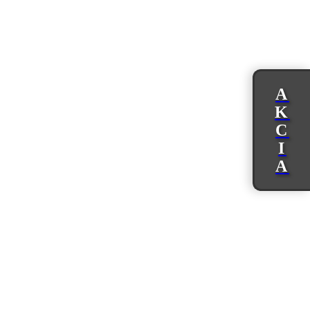
A
K
C
I
A