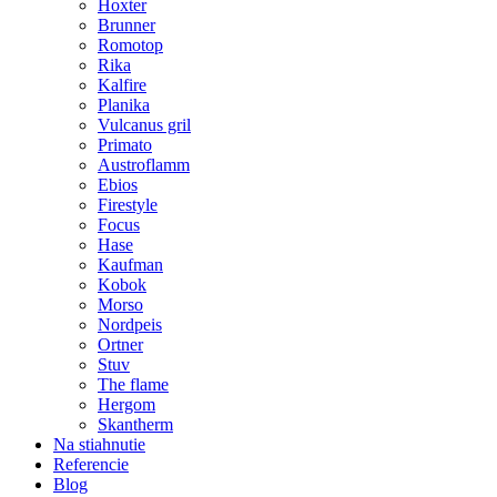
Hoxter
Brunner
Romotop
Rika
Kalfire
Planika
Vulcanus gril
Primato
Austroflamm
Ebios
Firestyle
Focus
Hase
Kaufman
Kobok
Morso
Nordpeis
Ortner
Stuv
The flame
Hergom
Skantherm
Na stiahnutie
Referencie
Blog