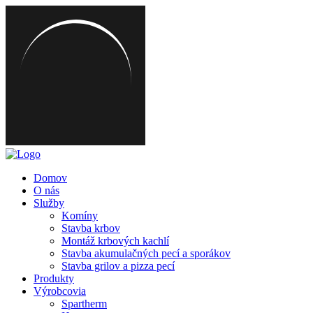
Domov
O nás
Služby
Komíny
Stavba krbov
Montáž krbových kachlí
Stavba akumulačných pecí a sporákov
Stavba grilov a pizza pecí
Produkty
Výrobcovia
Spartherm