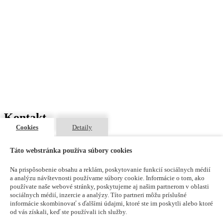
Kontakt
Cookies
Detaily
Odborárska 1270/3, 831 02 Bratislava
maxdetail@maxdetail.sk
Táto webstránka používa súbory cookies
+421 903 966 980
Na prispôsobenie obsahu a reklám, poskytovanie funkcií sociálnych médií
a analýzu návštevnosti používame súbory cookie. Informácie o tom, ako
používate naše webové stránky, poskytujeme aj našim partnerom v oblasti
sociálnych médií, inzercie a analýzy. Títo partneri môžu príslušné
informácie skombinovať s ďalšími údajmi, ktoré ste im poskytli alebo ktoré
Krbové vložky Arte 3RL-60h -
od vás získali, keď ste používali ich služby.