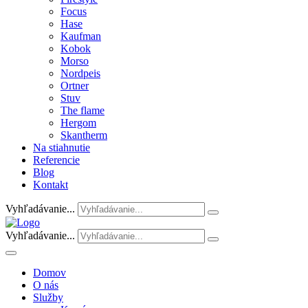
Focus
Hase
Kaufman
Kobok
Morso
Nordpeis
Ortner
Stuv
The flame
Hergom
Skantherm
Na stiahnutie
Referencie
Blog
Kontakt
Vyhľadávanie...
Vyhľadávanie...
Domov
O nás
Služby