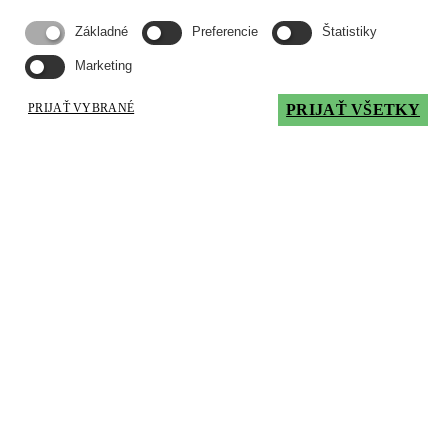
Spartherm
Základné
Preferencie
Štatistiky
Domov
Marketing
Arte 3RL-60h - Spartherm | Krbové vložky
PRIJAŤ VYBRANÉ
PRIJAŤ VŠETKY
Arte 3RL-60h - Spartherm
6983.00
€
s DPH
Variant:
horevýsuvné dvierka
Výška dvierok:
510 mm
Šírka dvierok:
370 / 610 / 370 mm
Priemer dymovodu:
200 / 250 mm