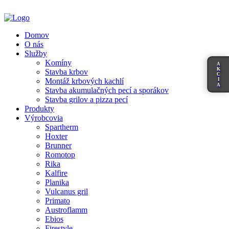
Domov
O nás
Služby
Komíny
A
K
Stavba krbov
C
I
Montáž krbových kachlí
A
Stavba akumulačných pecí a sporákov
Stavba grilov a pizza pecí
Produkty
Výrobcovia
Spartherm
Hoxter
Brunner
Romotop
Rika
Kalfire
Planika
Vulcanus gril
Primato
Austroflamm
Ebios
Firestyle