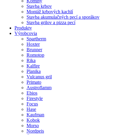
Komíny
Stavba krbov
Montáž krbových kachlí
Stavba akumulačných pecí a sporákov
Stavba grilov a pizza pecí
Produkty
Výrobcovia
Spartherm
Hoxter
Brunner
Romotop
Rika
Kalfire
Planika
Vulcanus gril
Primato
Austroflamm
Ebios
Firestyle
Focus
Hase
Kaufman
Kobok
Morso
Nordpeis