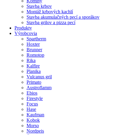
Komíny
Stavba krbov
Montáž krbových kachlí
Stavba akumulačných pecí a sporákov
Stavba grilov a pizza pecí
Produkty
Výrobcovia
Spartherm
Hoxter
Brunner
Romotop
Rika
Kalfire
Planika
Vulcanus gril
Primato
Austroflamm
Ebios
Firestyle
Focus
Hase
Kaufman
Kobok
Morso
Nordpeis