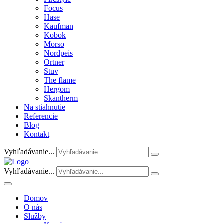
Focus
Hase
Kaufman
Kobok
Morso
Nordpeis
Ortner
Stuv
The flame
Hergom
Skantherm
Na stiahnutie
Referencie
Blog
Kontakt
Vyhľadávanie...
Vyhľadávanie...
Domov
O nás
Služby