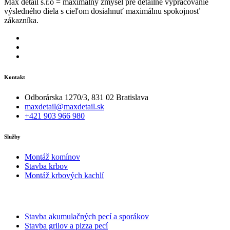
Max detail s.r.o = maximálny zmysel pre detailné vypracovanie
výsledného diela s cieľom dosiahnuť maximálnu spokojnosť
zákazníka.
Kontakt
Odborárska 1270/3, 831 02 Bratislava
maxdetail@maxdetail.sk
+421 903 966 980
Služby
Montáž komínov
Stavba krbov
Montáž krbových kachlí
Stavba akumulačných pecí a sporákov
Stavba grilov a pizza pecí