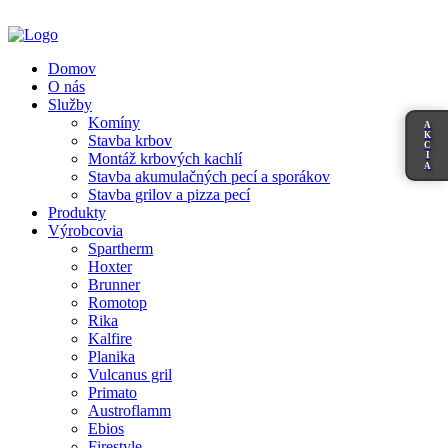
Domov
O nás
Služby
Komíny
A
K
Stavba krbov
C
I
Montáž krbových kachlí
A
Stavba akumulačných pecí a sporákov
Stavba grilov a pizza pecí
Produkty
Výrobcovia
Spartherm
Hoxter
Brunner
Romotop
Rika
Kalfire
Planika
Vulcanus gril
Primato
Austroflamm
Ebios
Firestyle