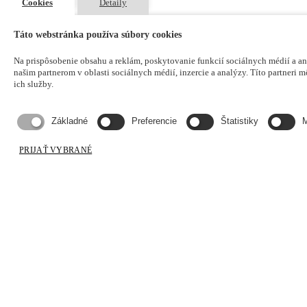
Cookies
Detaily
Táto webstránka používa súbory cookies
Na prispôsobenie obsahu a reklám, poskytovanie funkcií sociálnych médií a a
našim partnerom v oblasti sociálnych médií, inzercie a analýzy. Títo partneri m
ich služby.
Základné
Preferencie
Štatistiky
M
PRIJAŤ VYBRANÉ