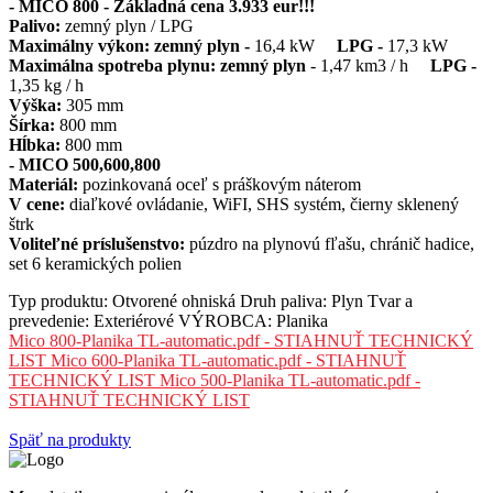
- MICO 800 - Základná cena 3.933 eur!!!
Palivo:
zemný plyn / LPG
Maximálny výkon:
zemný plyn -
16,4 kW
LPG -
17,3 kW
Maximálna spotreba plynu: zemný plyn
- 1,47 km3 / h
LPG -
1,35 kg / h
Výška:
305 mm
Šírka:
800 mm
Hĺbka:
800 mm
- MICO 500,600,800
Materiál:
pozinkovaná oceľ s práškovým náterom
V cene:
diaľkové ovládanie, WiFI, SHS systém, čierny sklenený
štrk
Voliteľné príslušenstvo:
púzdro na plynovú fľašu, chránič hadice,
set 6 keramických polien
Typ produktu:
Otvorené ohniská
Druh paliva:
Plyn
Tvar a
prevedenie:
Exteriérové
VÝROBCA:
Planika
Mico 800-Planika TL-automatic.pdf - STIAHNUŤ TECHNICKÝ
LIST
Mico 600-Planika TL-automatic.pdf - STIAHNUŤ
TECHNICKÝ LIST
Mico 500-Planika TL-automatic.pdf -
STIAHNUŤ TECHNICKÝ LIST
Späť na produkty