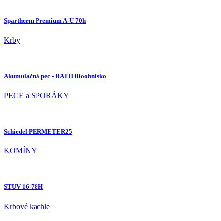
Spartherm Premium A-U-70h
Krby
Akumulačná pec - RATH Bioohnisko
PECE a SPORÁKY
Schiedel PERMETER25
KOMÍNY
STUV 16-78H
Krbové kachle