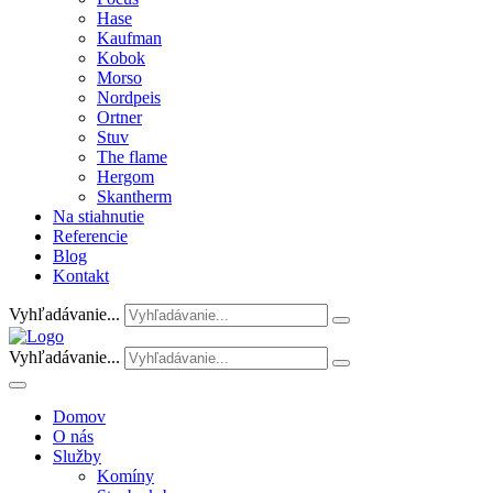
Hase
Kaufman
Kobok
Morso
Nordpeis
Ortner
Stuv
The flame
Hergom
Skantherm
Na stiahnutie
Referencie
Blog
Kontakt
Vyhľadávanie...
Vyhľadávanie...
Domov
O nás
Služby
Komíny