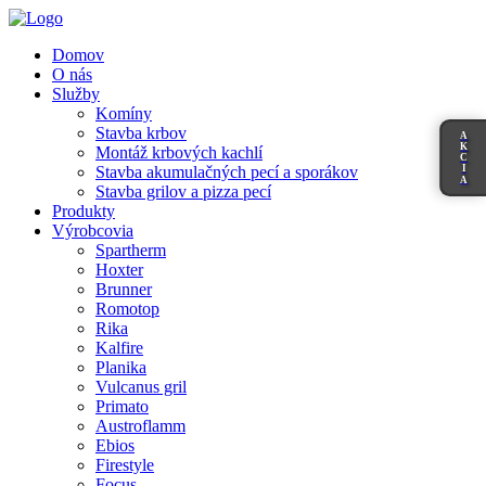
Domov
O nás
Služby
Komíny
Stavba krbov
A
K
Montáž krbových kachlí
C
I
Stavba akumulačných pecí a sporákov
A
Stavba grilov a pizza pecí
Produkty
Výrobcovia
Spartherm
Hoxter
Brunner
Romotop
Rika
Kalfire
Planika
Vulcanus gril
Primato
Austroflamm
Ebios
Firestyle
Focus