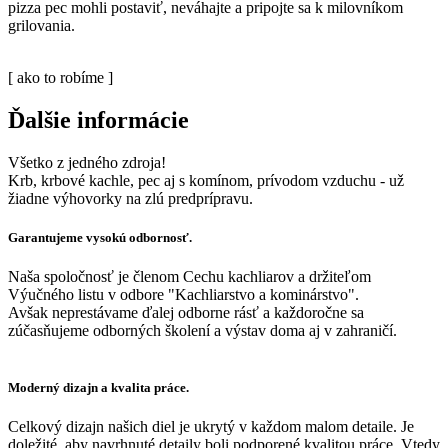
pizza pec mohli postaviť, neváhajte a pripojte sa k milovníkom
grilovania.
[ ako to robíme ]
Ďalšie informácie
Všetko z jedného zdroja!
Krb, krbové kachle, pec aj s komínom, prívodom vzduchu - už
žiadne výhovorky na zlú predprípravu.
Garantujeme vysokú odbornosť.
Naša spoločnosť je členom Cechu kachliarov a držiteľom
Výučného listu v odbore "Kachliarstvo a kominárstvo".
Avšak neprestávame ďalej odborne rásť a každoročne sa
zúčasňujeme odborných školení a výstav doma aj v zahraničí.
Moderný dizajn a kvalita práce.
Celkový dizajn našich diel je ukrytý v každom malom detaile. Je
doležité, aby navrhnuté detaily boli podporené kvalitou práce. Vtedy