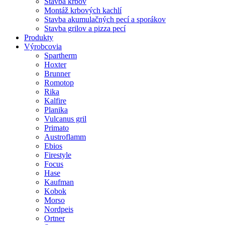
Stavba krbov
Montáž krbových kachlí
Stavba akumulačných pecí a sporákov
Stavba grilov a pizza pecí
Produkty
Výrobcovia
Spartherm
Hoxter
Brunner
Romotop
Rika
Kalfire
Planika
Vulcanus gril
Primato
Austroflamm
Ebios
Firestyle
Focus
Hase
Kaufman
Kobok
Morso
Nordpeis
Ortner