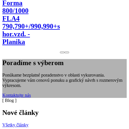
Forma
800/1000
FLA4
790,790+/990,990+s
hor.vzd. -
Planika
Poradíme s výberom
Ponúkame bezplatné poradenstvo v oblasti vykurovania.
Vypracujeme vám cenovú ponuku a grafický návrh s rozmerovým
výkresom.
Kontaktujte nás
[ Blog ]
Nové články
Všetky články