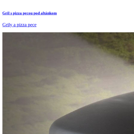
Gril s pizza pecou pod altánkom
Grily a pizza pece