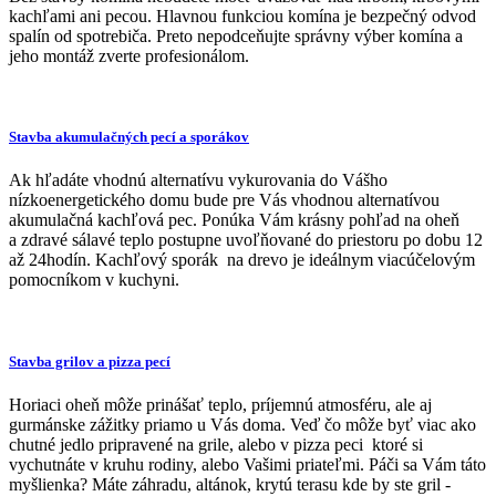
kachľami ani pecou. Hlavnou funkciou komína je bezpečný odvod
spalín od spotrebiča. Preto nepodceňujte správny výber komína a
jeho montáž zverte profesionálom.
Stavba akumulačných pecí a sporákov
Ak hľadáte vhodnú alternatívu vykurovania do Vášho
nízkoenergetického domu bude pre Vás vhodnou alternatívou
akumulačná kachľová pec. Ponúka Vám krásny pohľad na oheň
a zdravé sálavé teplo postupne uvoľňované do priestoru po dobu 12
až 24hodín. Kachľový sporák na drevo je ideálnym viacúčelovým
pomocníkom v kuchyni.
Stavba grilov a pizza pecí
Horiaci oheň môže prinášať teplo, príjemnú atmosféru, ale aj
gurmánske zážitky priamo u Vás doma. Veď čo môže byť viac ako
chutné jedlo pripravené na grile, alebo v pizza peci ktoré si
vychutnáte v kruhu rodiny, alebo Vašimi priateľmi. Páči sa Vám táto
myšlienka? Máte záhradu, altánok, krytú terasu kde by ste gril -