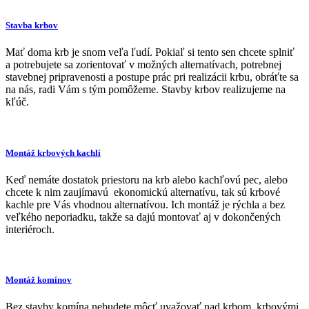
Stavba krbov
Mať doma krb je snom veľa ľudí. Pokiaľ si tento sen chcete splniť
a potrebujete sa zorientovať v možných alternatívach, potrebnej
stavebnej pripravenosti a postupe prác pri realizácii krbu, obráťte sa
na nás, radi Vám s tým pomôžeme. Stavby krbov realizujeme na
kľúč.
Montáž krbových kachlí
Keď nemáte dostatok priestoru na krb alebo kachľovú pec, alebo
chcete k nim zaujímavú ekonomickú alternatívu, tak sú krbové
kachle pre Vás vhodnou alternatívou. Ich montáž je rýchla a bez
veľkého neporiadku, takže sa dajú montovať aj v dokončených
interiéroch.
Montáž komínov
Bez stavby komína nebudete môcť uvažovať nad krbom, krbovými